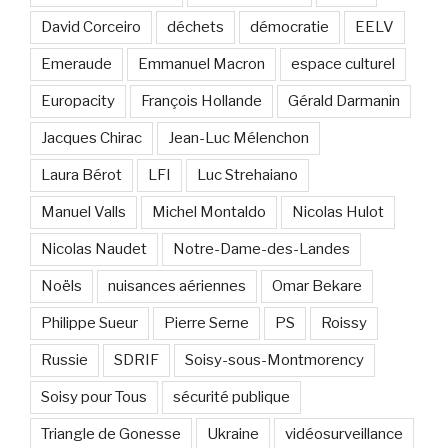
David Corceiro
déchets
démocratie
EELV
Emeraude
Emmanuel Macron
espace culturel
Europacity
François Hollande
Gérald Darmanin
Jacques Chirac
Jean-Luc Mélenchon
Laura Bérot
LFI
Luc Strehaiano
Manuel Valls
Michel Montaldo
Nicolas Hulot
Nicolas Naudet
Notre-Dame-des-Landes
Noëls
nuisances aériennes
Omar Bekare
Philippe Sueur
Pierre Serne
PS
Roissy
Russie
SDRIF
Soisy-sous-Montmorency
Soisy pour Tous
sécurité publique
Triangle de Gonesse
Ukraine
vidéosurveillance