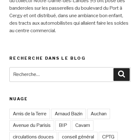
du collectif Notre-Dame-des-Landes 95 ont posé des
banderoles sur les passerelles du boulevard du Port à
Cergy et ont distribué, dans une ambiance bon enfant,
des tracts aux automobilistes qui allaient faire les soldes
au centre commercial.
RECHERCHE DANS LE BLOG
Recherche
Reche
pour
:
NUAGE
Amis de la Terre
Arnaud Bazin
Auchan
Avenue du Parisis
BIP
Cavam
circulations douces
conseil général
CPTG