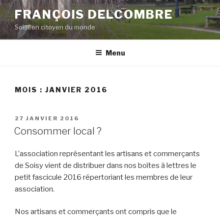
Aller
FRANÇOIS DELCOMBRE
au
Soiséen citoyen du monde
contenu
principal
Menu
MOIS :
JANVIER 2016
PUBLIÉ
27 JANVIER 2016
LE
Consommer local ?
L’association représentant les artisans et commerçants
de Soisy vient de distribuer dans nos boîtes à lettres le
petit fascicule 2016 répertoriant les membres de leur
association.
Nos artisans et commerçants ont compris que le