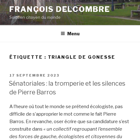
Aller
FRANÇOIS DELCOMBRE
au
Soiséen citoyen du monde
contenu
principal
Menu
ÉTIQUETTE :
TRIANGLE DE GONESSE
PUBLIÉ
17 SEPTEMBRE 2023
LE
Sénatoriales : la tromperie et les silences
de Pierre Barros
A l’heure où tout le monde se prétend écologiste, pas
difficile de s’approprier le mot comme le fait Pierre
Barros. En revanche, oser écrire que sa candidature s’est
construite dans
« un collectif regroupant l’ensemble
des forces de gauche, écologistes et citoyennes du