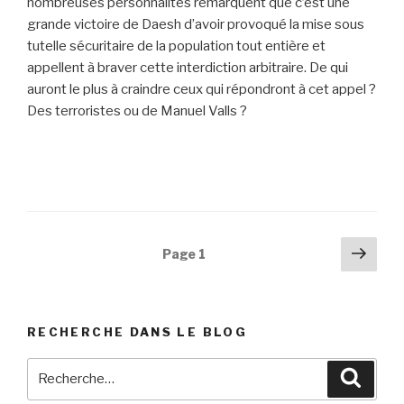
nombreuses personnalités remarquent que c’est une
grande victoire de Daesh d’avoir provoqué la mise sous
tutelle sécuritaire de la population tout entière et
appellent à braver cette interdiction arbitraire. De qui
auront le plus à craindre ceux qui répondront à cet appel ?
Des terroristes ou de Manuel Valls ?
Navigation
Pag
Page
1
suiv
des
articles
RECHERCHE DANS LE BLOG
Recherche
Reche
pour