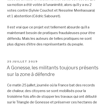
sa motion a été votée à l’unanimité, alors qu’il y a eu 2
votes contre (Sylvie Couchot et Nessrine Menhaouara)
et 1 abstention (Cédric Sabouret).
Il est vrai que ce projet est tellement absurde qu’il a
maintenant besoin de pratiques frauduleuses pour être
défendu. Mais les auteurs de telles pratiques ne sont
plus dignes d’être des représentants du peuple.
PUBLIÉ
25 JUILLET 2019
LE
A Gonesse, les militants toujours présents
sur la zone à défendre
Ce matin 25 juillet, journée où la France bat des records
de chaleur, des citoyens se sont mobilisés pour la
troisième fois afin de stopper les travaux qui ont débuté
sur le Triangle de Gonesse et préserver ces hectares de