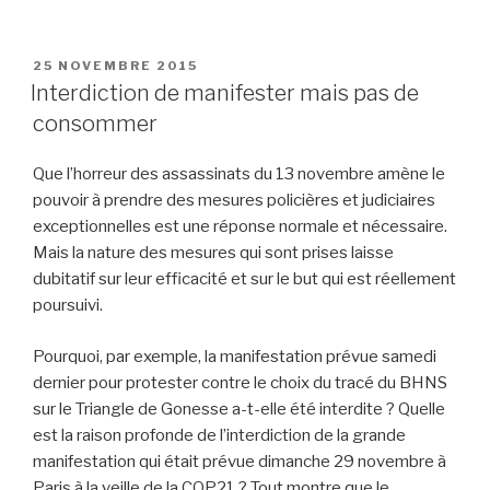
PUBLIÉ
25 NOVEMBRE 2015
LE
Interdiction de manifester mais pas de
consommer
Que l’horreur des assassinats du 13 novembre amène le
pouvoir à prendre des mesures policières et judiciaires
exceptionnelles est une réponse normale et nécessaire.
Mais la nature des mesures qui sont prises laisse
dubitatif sur leur efficacité et sur le but qui est réellement
poursuivi.
Pourquoi, par exemple, la manifestation prévue samedi
dernier pour protester contre le choix du tracé du BHNS
sur le Triangle de Gonesse a-t-elle été interdite ? Quelle
est la raison profonde de l’interdiction de la grande
manifestation qui était prévue dimanche 29 novembre à
Paris à la veille de la COP21 ? Tout montre que le