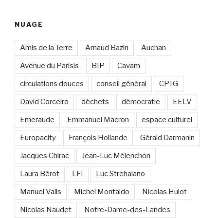
:
NUAGE
Amis de la Terre
Arnaud Bazin
Auchan
Avenue du Parisis
BIP
Cavam
circulations douces
conseil général
CPTG
David Corceiro
déchets
démocratie
EELV
Emeraude
Emmanuel Macron
espace culturel
Europacity
François Hollande
Gérald Darmanin
Jacques Chirac
Jean-Luc Mélenchon
Laura Bérot
LFI
Luc Strehaiano
Manuel Valls
Michel Montaldo
Nicolas Hulot
Nicolas Naudet
Notre-Dame-des-Landes