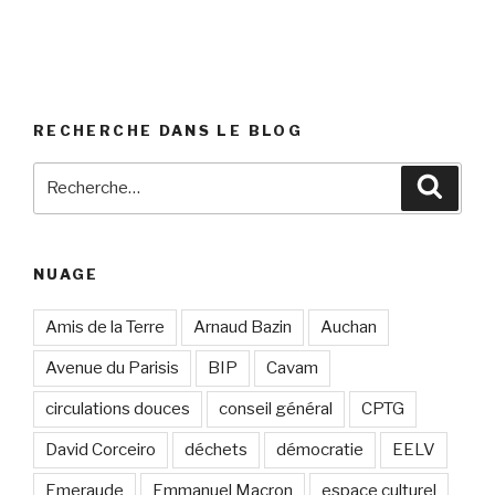
RECHERCHE DANS LE BLOG
Recherche
Reche
pour
:
NUAGE
Amis de la Terre
Arnaud Bazin
Auchan
Avenue du Parisis
BIP
Cavam
circulations douces
conseil général
CPTG
David Corceiro
déchets
démocratie
EELV
Emeraude
Emmanuel Macron
espace culturel