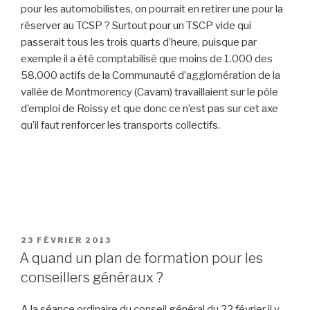
pour les automobilistes, on pourrait en retirer une pour la
réserver au TCSP ? Surtout pour un TSCP vide qui
passerait tous les trois quarts d’heure, puisque par
exemple il a été comptabilisé que moins de 1.000 des
58.000 actifs de la Communauté d’agglomération de la
vallée de Montmorency (Cavam) travaillaient sur le pôle
d’emploi de Roissy et que donc ce n’est pas sur cet axe
qu’il faut renforcer les transports collectifs.
PUBLIÉ
23 FÉVRIER 2013
LE
A quand un plan de formation pour les
conseillers généraux ?
A la séance ordinaire du conseil général du 22 février il y