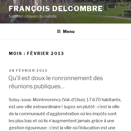
Aller
FRANÇOIS DELCOMBRE
au
Soiséen citoyen du monde
contenu
principal
Menu
MOIS :
FÉVRIER 2013
PUBLIÉ
28 FÉVRIER 2013
LE
Qu’il est doux le ronronnement des
réunions publiques…
Soisy-sous-Montmorency (Val-d’Oise), 17.670 habitants,
est une ville extraordinaire ! Jugez-en plutôt : c’est la ville
de la communauté d’agglomération où les impôts sont
les plus bas et où ils n’augmentent jamais grâce à une
gestion rigoureuse ; c’est la ville où l’éducation est une