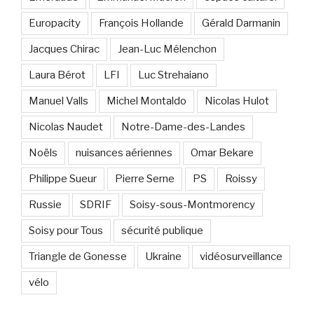
Europacity
François Hollande
Gérald Darmanin
Jacques Chirac
Jean-Luc Mélenchon
Laura Bérot
LFI
Luc Strehaiano
Manuel Valls
Michel Montaldo
Nicolas Hulot
Nicolas Naudet
Notre-Dame-des-Landes
Noëls
nuisances aériennes
Omar Bekare
Philippe Sueur
Pierre Serne
PS
Roissy
Russie
SDRIF
Soisy-sous-Montmorency
Soisy pour Tous
sécurité publique
Triangle de Gonesse
Ukraine
vidéosurveillance
vélo