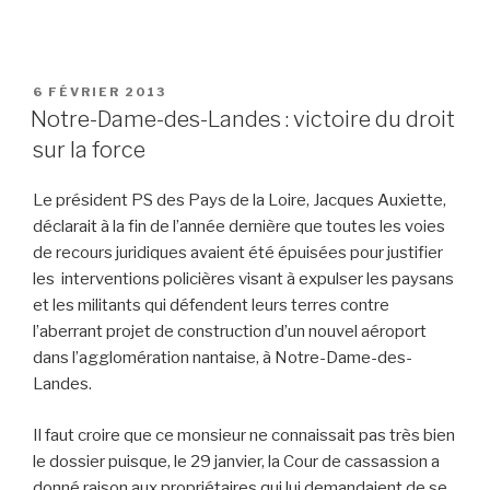
PUBLIÉ
6 FÉVRIER 2013
LE
Notre-Dame-des-Landes : victoire du droit
sur la force
Le président PS des Pays de la Loire, Jacques Auxiette,
déclarait à la fin de l’année dernière que toutes les voies
de recours juridiques avaient été épuisées pour justifier
les interventions policières visant à expulser les paysans
et les militants qui défendent leurs terres contre
l’aberrant projet de construction d’un nouvel aéroport
dans l’agglomération nantaise, à Notre-Dame-des-
Landes.
Il faut croire que ce monsieur ne connaissait pas très bien
le dossier puisque, le 29 janvier, la Cour de cassassion a
donné raison aux propriétaires qui lui demandaient de se