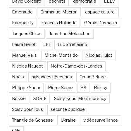
David Corceiro
déchets
démocratie
EELV
Emeraude
Emmanuel Macron
espace culturel
Europacity
François Hollande
Gérald Darmanin
Jacques Chirac
Jean-Luc Mélenchon
Laura Bérot
LFI
Luc Strehaiano
Manuel Valls
Michel Montaldo
Nicolas Hulot
Nicolas Naudet
Notre-Dame-des-Landes
Noëls
nuisances aériennes
Omar Bekare
Philippe Sueur
Pierre Serne
PS
Roissy
Russie
SDRIF
Soisy-sous-Montmorency
Soisy pour Tous
sécurité publique
Triangle de Gonesse
Ukraine
vidéosurveillance