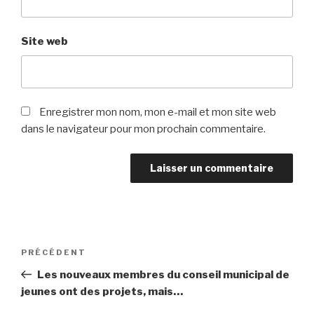
Site web
Enregistrer mon nom, mon e-mail et mon site web
dans le navigateur pour mon prochain commentaire.
Navigation
PRÉCÉDENT
Article
de
précédent
Les nouveaux membres du conseil municipal de
l’article
jeunes ont des projets, mais…