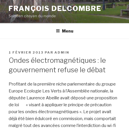
Aller
FRANÇOIS DELCOMBRE
au
Soiséen citoyen du monde
contenu
principal
Menu
PUBLIÉ
1 FÉVRIER 2013
PAR
ADMIN
LE
Ondes électromagnétiques : le
gouvernement refuse le débat
Profitant de la première niche parlementaire du groupe
Europe Ecologie Les Verts à l’Assemblée nationale, la
députée Laurence Abeille avait déposé une proposition
de loi « visant à appliquer le principe de précaution
pour les ondes électromagnétiques ». Le projet avait
déjà été bien édulcoré en commission, mais comportait
malgré tout des avancées comme l’interdiction du wi-fi