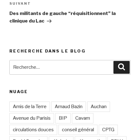
SUIVANT
Article
suivant
Des militants de gauche “réquisitionnent” la
clinique du Lac
RECHERCHE DANS LE BLOG
Recherche
Reche
pour
:
NUAGE
Amis de la Terre
Arnaud Bazin
Auchan
Avenue du Parisis
BIP
Cavam
circulations douces
conseil général
CPTG