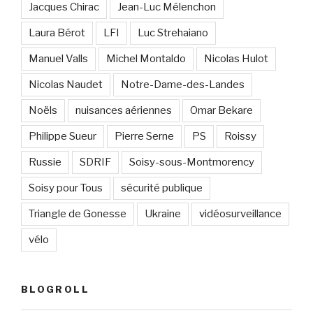
Jacques Chirac
Jean-Luc Mélenchon
Laura Bérot
LFI
Luc Strehaiano
Manuel Valls
Michel Montaldo
Nicolas Hulot
Nicolas Naudet
Notre-Dame-des-Landes
Noëls
nuisances aériennes
Omar Bekare
Philippe Sueur
Pierre Serne
PS
Roissy
Russie
SDRIF
Soisy-sous-Montmorency
Soisy pour Tous
sécurité publique
Triangle de Gonesse
Ukraine
vidéosurveillance
vélo
BLOGROLL