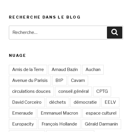
RECHERCHE DANS LE BLOG
Recherche
Reche
pour
:
NUAGE
Amis de la Terre
Arnaud Bazin
Auchan
Avenue du Parisis
BIP
Cavam
circulations douces
conseil général
CPTG
David Corceiro
déchets
démocratie
EELV
Emeraude
Emmanuel Macron
espace culturel
Europacity
François Hollande
Gérald Darmanin