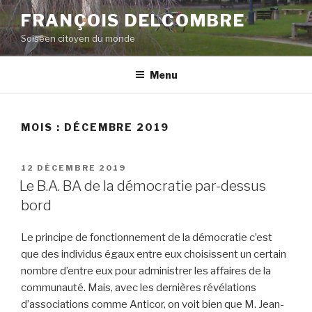
Aller
FRANÇOIS DELCOMBRE
au
Soiséen citoyen du monde
contenu
principal
Menu
MOIS :
DÉCEMBRE 2019
PUBLIÉ
12 DÉCEMBRE 2019
LE
Le B.A. BA de la démocratie par-dessus
bord
Le principe de fonctionnement de la démocratie c’est
que des individus égaux entre eux choisissent un certain
nombre d’entre eux pour administrer les affaires de la
communauté. Mais, avec les dernières révélations
d’associations comme Anticor, on voit bien que M. Jean-