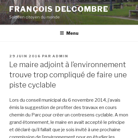
Aller
FRANÇOIS DELCOMBRE
au
Soiséen citoyen du monde
contenu
principal
Menu
PUBLIÉ
29 JUIN 2016
PAR
ADMIN
LE
Le maire adjoint à l’environnement
trouve trop compliqué de faire une
piste cyclable
Lors du conseil municipal du 6 novembre 2014, j’avais
émis la suggestion de profiter des travaux en cours
chemin du Parc pour créer un contresens cyclable. A mon
grand étonnement, le maire en avait accepté le principe
et déclaré qu’il fallait que je sois invité à une prochaine
commission de l’environnement pour en étudier les