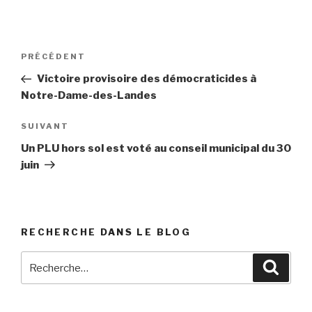
Navigation
PRÉCÉDENT
Article
de
précédent
Victoire provisoire des démocraticides à
l’article
Notre-Dame-des-Landes
SUIVANT
Article
suivant
Un PLU hors sol est voté au conseil municipal du 30
juin
RECHERCHE DANS LE BLOG
Recherche
Reche
pour
: