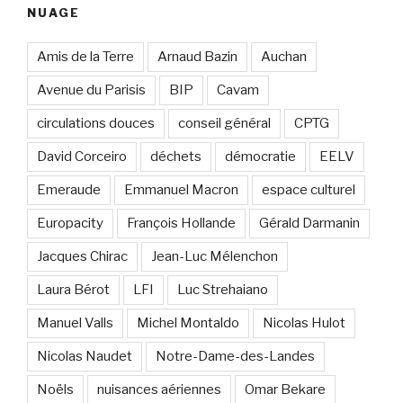
NUAGE
Amis de la Terre
Arnaud Bazin
Auchan
Avenue du Parisis
BIP
Cavam
circulations douces
conseil général
CPTG
David Corceiro
déchets
démocratie
EELV
Emeraude
Emmanuel Macron
espace culturel
Europacity
François Hollande
Gérald Darmanin
Jacques Chirac
Jean-Luc Mélenchon
Laura Bérot
LFI
Luc Strehaiano
Manuel Valls
Michel Montaldo
Nicolas Hulot
Nicolas Naudet
Notre-Dame-des-Landes
Noëls
nuisances aériennes
Omar Bekare