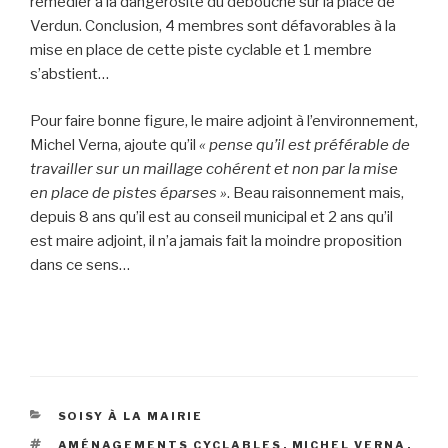
remédier à la dangerosité du débouché sur la place de
Verdun. Conclusion, 4 membres sont défavorables à la
mise en place de cette piste cyclable et 1 membre
s’abstient…
Pour faire bonne figure, le maire adjoint à l’environnement,
Michel Verna, ajoute qu’il
« pense qu’il est préférable de
travailler sur un maillage cohérent et non par la mise
en place de pistes éparses »
. Beau raisonnement mais,
depuis 8 ans qu’il est au conseil municipal et 2 ans qu’il
est maire adjoint, il n’a jamais fait la moindre proposition
dans ce sens…
CATÉGORIES
SOISY À LA MAIRIE
ÉTIQUETTES
AMÉNAGEMENTS CYCLABLES
,
MICHEL VERNA
,