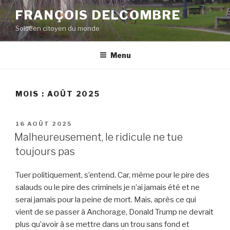
Aller
FRANÇOIS DELCOMBRE
au
Soiséen citoyen du monde
contenu
principal
Menu
MOIS :
AOÛT 2025
PUBLIÉ
16 AOÛT 2025
LE
Malheureusement, le ridicule ne tue
toujours pas
Tuer politiquement, s’entend. Car, même pour le pire des
salauds ou le pire des criminels je n’ai jamais été et ne
serai jamais pour la peine de mort. Mais, après ce qui
vient de se passer à Anchorage, Donald Trump ne devrait
plus qu’avoir à se mettre dans un trou sans fond et