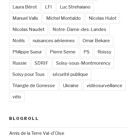
Laura Bérot
LFI
Luc Strehaiano
Manuel Valls
Michel Montaldo
Nicolas Hulot
Nicolas Naudet
Notre-Dame-des-Landes
Noëls
nuisances aériennes
Omar Bekare
Philippe Sueur
Pierre Serne
PS
Roissy
Russie
SDRIF
Soisy-sous-Montmorency
Soisy pour Tous
sécurité publique
Triangle de Gonesse
Ukraine
vidéosurveillance
vélo
BLOGROLL
Amis de la Terre Val-d'Oise