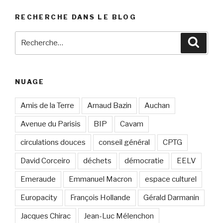
RECHERCHE DANS LE BLOG
Recherche
Reche
pour
:
NUAGE
Amis de la Terre
Arnaud Bazin
Auchan
Avenue du Parisis
BIP
Cavam
circulations douces
conseil général
CPTG
David Corceiro
déchets
démocratie
EELV
Emeraude
Emmanuel Macron
espace culturel
Europacity
François Hollande
Gérald Darmanin
Jacques Chirac
Jean-Luc Mélenchon