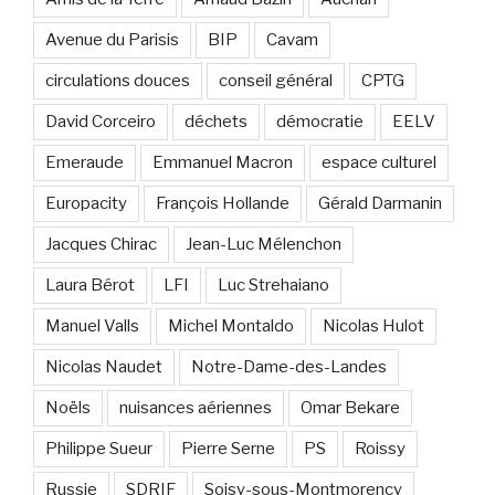
Avenue du Parisis
BIP
Cavam
circulations douces
conseil général
CPTG
David Corceiro
déchets
démocratie
EELV
Emeraude
Emmanuel Macron
espace culturel
Europacity
François Hollande
Gérald Darmanin
Jacques Chirac
Jean-Luc Mélenchon
Laura Bérot
LFI
Luc Strehaiano
Manuel Valls
Michel Montaldo
Nicolas Hulot
Nicolas Naudet
Notre-Dame-des-Landes
Noëls
nuisances aériennes
Omar Bekare
Philippe Sueur
Pierre Serne
PS
Roissy
Russie
SDRIF
Soisy-sous-Montmorency