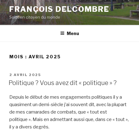
Aller
FRANÇOIS DELCOMBRE
au
Soiséen citoyen du monde
contenu
principal
Menu
MOIS :
AVRIL 2025
PUBLIÉ
2 AVRIL 2025
LE
Politique ? Vous avez dit « politique » ?
Depuis le début de mes engagements politiques il y a
quasiment un demi-siècle j’ai souvent dit, avec la plupart
de mes camarades de combats, que « tout est
politique ». Mais en admettant aussi que, dans ce « tout »,
il y a divers degrés.