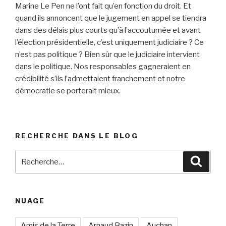
Marine Le Pen ne l’ont fait qu’en fonction du droit. Et
quand ils annoncent que le jugement en appel se tiendra
dans des délais plus courts qu’à l’accoutumée et avant
l’élection présidentielle, c’est uniquement judiciaire ? Ce
n’est pas politique ? Bien sûr que le judiciaire intervient
dans le politique. Nos responsables gagneraient en
crédibilité s’ils l’admettaient franchement et notre
démocratie se porterait mieux.
RECHERCHE DANS LE BLOG
Recherche
Reche
pour
:
NUAGE
Amis de la Terre
Arnaud Bazin
Auchan