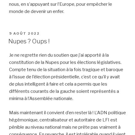
nous, en s’appuyant sur l’Europe, pour empêcher le
monde de devenir un enfer.
PUBLIÉ
9 AOÛT 2022
LE
Nupes ? Oups !
Je ne regrette rien du soutien que j’ai apporté à la
constitution de la Nupes pour les élections législatives.
Compte tenu de la situation à la fois tragique et baroque
à l’issue de l’élection présidentielle, c’est ce qu’il y avait
de plus intelligent à faire et cela a permis que les
différents courants de la gauche soient représentés a
minima à l’Assemblée nationale.
Mais maintenant il convient d’en rester là ! L’ADN politique
hégémonique, centralisateur et autoritaire de LFI est
pénible au niveau national mais ne prête pas vraiment à
conséquence. En revanche, il est intolérable quand il vient