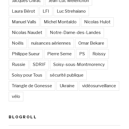
Jacques Chirac
Jean-Luc Mélenchon
Laura Bérot
LFI
Luc Strehaiano
Manuel Valls
Michel Montaldo
Nicolas Hulot
Nicolas Naudet
Notre-Dame-des-Landes
Noëls
nuisances aériennes
Omar Bekare
Philippe Sueur
Pierre Serne
PS
Roissy
Russie
SDRIF
Soisy-sous-Montmorency
Soisy pour Tous
sécurité publique
Triangle de Gonesse
Ukraine
vidéosurveillance
vélo
BLOGROLL