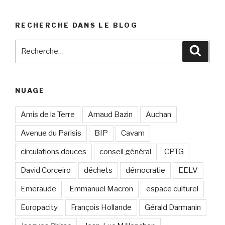
RECHERCHE DANS LE BLOG
Recherche
Reche
pour
:
NUAGE
Amis de la Terre
Arnaud Bazin
Auchan
Avenue du Parisis
BIP
Cavam
circulations douces
conseil général
CPTG
David Corceiro
déchets
démocratie
EELV
Emeraude
Emmanuel Macron
espace culturel
Europacity
François Hollande
Gérald Darmanin