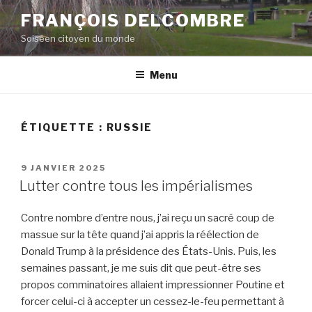
Aller
FRANÇOIS DELCOMBRE
au
Soiséen citoyen du monde
contenu
principal
Menu
ÉTIQUETTE :
RUSSIE
PUBLIÉ
9 JANVIER 2025
LE
Lutter contre tous les impérialismes
Contre nombre d’entre nous, j’ai reçu un sacré coup de
massue sur la tête quand j’ai appris la réélection de
Donald Trump à la présidence des États-Unis. Puis, les
semaines passant, je me suis dit que peut-être ses
propos comminatoires allaient impressionner Poutine et
forcer celui-ci à accepter un cessez-le-feu permettant à