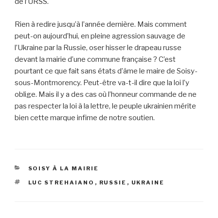
de l’URSS.
Rien à redire jusqu’à l’année dernière. Mais comment
peut-on aujourd’hui, en pleine agression sauvage de
l’Ukraine par la Russie, oser hisser le drapeau russe
devant la mairie d’une commune française ? C’est
pourtant ce que fait sans états d’âme le maire de Soisy-
sous-Montmorency. Peut-être va-t-il dire que la loi l’y
oblige. Mais il y a des cas où l’honneur commande de ne
pas respecter la loi à la lettre, le peuple ukrainien mérite
bien cette marque infime de notre soutien.
CATÉGORIES
SOISY À LA MAIRIE
ÉTIQUETTES
LUC STREHAIANO
,
RUSSIE
,
UKRAINE