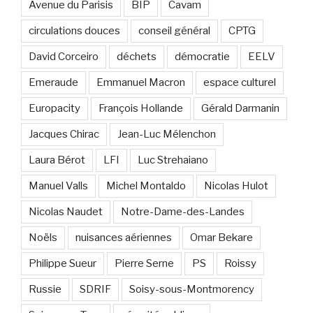
Avenue du Parisis
BIP
Cavam
circulations douces
conseil général
CPTG
David Corceiro
déchets
démocratie
EELV
Emeraude
Emmanuel Macron
espace culturel
Europacity
François Hollande
Gérald Darmanin
Jacques Chirac
Jean-Luc Mélenchon
Laura Bérot
LFI
Luc Strehaiano
Manuel Valls
Michel Montaldo
Nicolas Hulot
Nicolas Naudet
Notre-Dame-des-Landes
Noëls
nuisances aériennes
Omar Bekare
Philippe Sueur
Pierre Serne
PS
Roissy
Russie
SDRIF
Soisy-sous-Montmorency