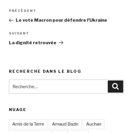
Navigation
PRÉCÉDENT
Article
de
précédent
Le vote Macron pour défendre l’Ukraine
l’article
SUIVANT
Article
suivant
La dignité retrouvée
RECHERCHE DANS LE BLOG
Recherche
Reche
pour
:
NUAGE
Amis de la Terre
Arnaud Bazin
Auchan