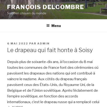
Aller
FRANÇOIS DELCOMBRE
au
Soiséen citoyen du monde
contenu
principal
Menu
PUBLIÉ
6 MAI 2022
PAR
ADMIN
LE
Le drapeau qui fait honte à Soisy
Depuis plus de soixante-dix ans, à l’occasion du 8 mai
toutes les communes de France font des cérémonies où
pavoisent les drapeaux des nations qui ont contribué à
vaincre le nazisme. Aux côtés du drapeau français
pavoisent ceux des États-Unis, du Royaume Uni, de la
Belgique et de l’Union soviétique. Après l’éclatement de
l’empire soviétique, en fonction des accords
internationaux, c’est le drapeau russe qui a remplacé celui