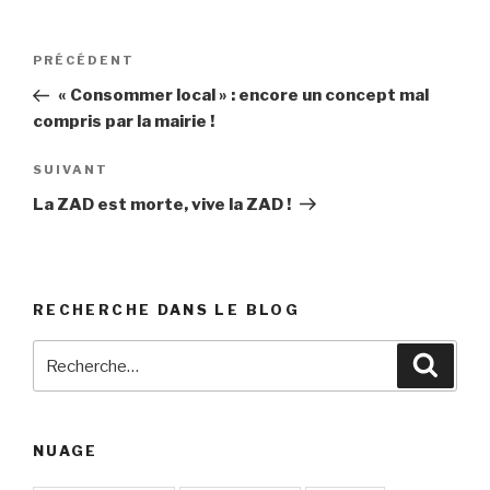
Navigation
PRÉCÉDENT
Article
de
précédent
« Consommer local » : encore un concept mal
l’article
compris par la mairie !
SUIVANT
Article
suivant
La ZAD est morte, vive la ZAD !
RECHERCHE DANS LE BLOG
Recherche
Reche
pour
:
NUAGE