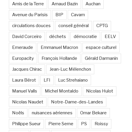
Amis de la Terre
Arnaud Bazin
Auchan
Avenue du Parisis
BIP
Cavam
circulations douces
conseil général
CPTG
David Corceiro
déchets
démocratie
EELV
Emeraude
Emmanuel Macron
espace culturel
Europacity
François Hollande
Gérald Darmanin
Jacques Chirac
Jean-Luc Mélenchon
Laura Bérot
LFI
Luc Strehaiano
Manuel Valls
Michel Montaldo
Nicolas Hulot
Nicolas Naudet
Notre-Dame-des-Landes
Noëls
nuisances aériennes
Omar Bekare
Philippe Sueur
Pierre Serne
PS
Roissy