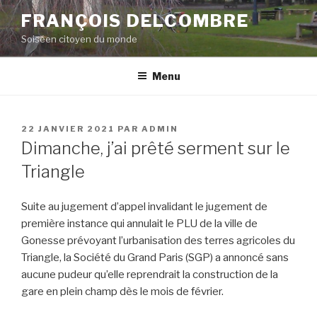
Aller
FRANÇOIS DELCOMBRE
au
Soiséen citoyen du monde
contenu
principal
Menu
PUBLIÉ
22 JANVIER 2021
PAR
ADMIN
LE
Dimanche, j’ai prêté serment sur le
Triangle
Suite au jugement d’appel invalidant le jugement de
première instance qui annulait le PLU de la ville de
Gonesse prévoyant l’urbanisation des terres agricoles du
Triangle, la Société du Grand Paris (SGP) a annoncé sans
aucune pudeur qu’elle reprendrait la construction de la
gare en plein champ dès le mois de février.