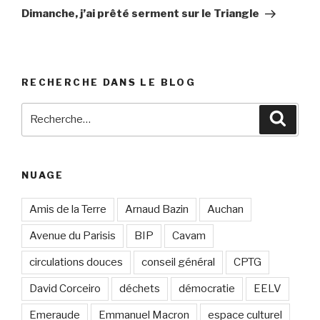
suivant
Dimanche, j’ai prêté serment sur le Triangle
RECHERCHE DANS LE BLOG
Recherche
Reche
pour
:
NUAGE
Amis de la Terre
Arnaud Bazin
Auchan
Avenue du Parisis
BIP
Cavam
circulations douces
conseil général
CPTG
David Corceiro
déchets
démocratie
EELV
Emeraude
Emmanuel Macron
espace culturel