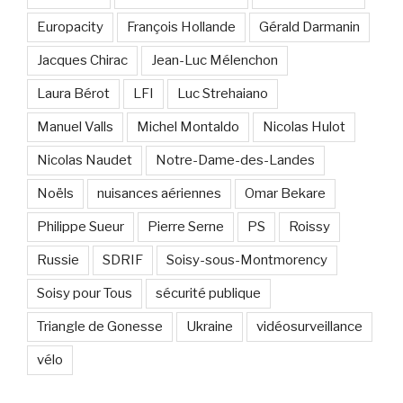
Europacity
François Hollande
Gérald Darmanin
Jacques Chirac
Jean-Luc Mélenchon
Laura Bérot
LFI
Luc Strehaiano
Manuel Valls
Michel Montaldo
Nicolas Hulot
Nicolas Naudet
Notre-Dame-des-Landes
Noëls
nuisances aériennes
Omar Bekare
Philippe Sueur
Pierre Serne
PS
Roissy
Russie
SDRIF
Soisy-sous-Montmorency
Soisy pour Tous
sécurité publique
Triangle de Gonesse
Ukraine
vidéosurveillance
vélo