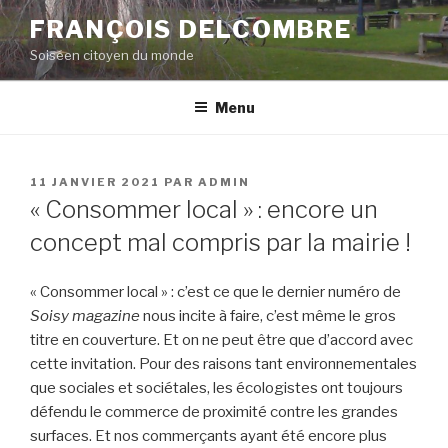
Aller
FRANÇOIS DELCOMBRE
au
Soiséen citoyen du monde
contenu
principal
Menu
PUBLIÉ
11 JANVIER 2021
PAR
ADMIN
LE
« Consommer local » : encore un
concept mal compris par la mairie !
« Consommer local » : c’est ce que le dernier numéro de
Soisy magazine
nous incite à faire, c’est même le gros
titre en couverture. Et on ne peut être que d’accord avec
cette invitation. Pour des raisons tant environnementales
que sociales et sociétales, les écologistes ont toujours
défendu le commerce de proximité contre les grandes
surfaces. Et nos commerçants ayant été encore plus