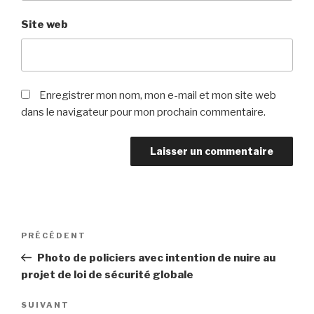
Site web
Enregistrer mon nom, mon e-mail et mon site web
dans le navigateur pour mon prochain commentaire.
Navigation
PRÉCÉDENT
Article
de
précédent
Photo de policiers avec intention de nuire au
l’article
projet de loi de sécurité globale
SUIVANT
Article