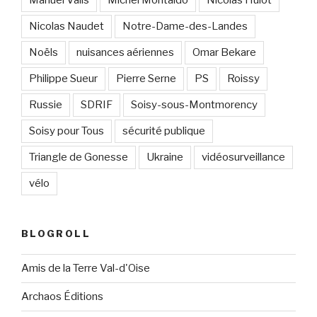
Manuel Valls
Michel Montaldo
Nicolas Hulot
Nicolas Naudet
Notre-Dame-des-Landes
Noëls
nuisances aériennes
Omar Bekare
Philippe Sueur
Pierre Serne
PS
Roissy
Russie
SDRIF
Soisy-sous-Montmorency
Soisy pour Tous
sécurité publique
Triangle de Gonesse
Ukraine
vidéosurveillance
vélo
BLOGROLL
Amis de la Terre Val-d'Oise
Archaos Éditions