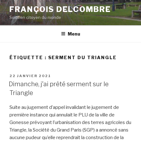
Aller
FRANÇOIS DELCOMBRE
au
Soiséen citoyen du monde
contenu
principal
Menu
ÉTIQUETTE :
SERMENT DU TRIANGLE
PUBLIÉ
22 JANVIER 2021
LE
Dimanche, j’ai prêté serment sur le
Triangle
Suite au jugement d’appel invalidant le jugement de
première instance qui annulait le PLU de la ville de
Gonesse prévoyant l’urbanisation des terres agricoles du
Triangle, la Société du Grand Paris (SGP) a annoncé sans
aucune pudeur qu’elle reprendrait la construction de la