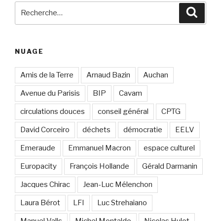
Recherche
Reche
pour
:
NUAGE
Amis de la Terre
Arnaud Bazin
Auchan
Avenue du Parisis
BIP
Cavam
circulations douces
conseil général
CPTG
David Corceiro
déchets
démocratie
EELV
Emeraude
Emmanuel Macron
espace culturel
Europacity
François Hollande
Gérald Darmanin
Jacques Chirac
Jean-Luc Mélenchon
Laura Bérot
LFI
Luc Strehaiano