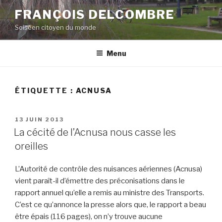
Aller
FRANÇOIS DELCOMBRE
au
Soiséen citoyen du monde
contenu
principal
Menu
ÉTIQUETTE :
ACNUSA
PUBLIÉ
13 JUIN 2013
LE
La cécité de l’Acnusa nous casse les
oreilles
L’Autorité de contrôle des nuisances aériennes (Acnusa)
vient paraît-il d’émettre des préconisations dans le
rapport annuel qu’elle a remis au ministre des Transports.
C’est ce qu’annonce la presse alors que, le rapport a beau
être épais (116 pages), on n’y trouve aucune