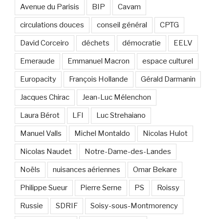
Avenue du Parisis
BIP
Cavam
circulations douces
conseil général
CPTG
David Corceiro
déchets
démocratie
EELV
Emeraude
Emmanuel Macron
espace culturel
Europacity
François Hollande
Gérald Darmanin
Jacques Chirac
Jean-Luc Mélenchon
Laura Bérot
LFI
Luc Strehaiano
Manuel Valls
Michel Montaldo
Nicolas Hulot
Nicolas Naudet
Notre-Dame-des-Landes
Noëls
nuisances aériennes
Omar Bekare
Philippe Sueur
Pierre Serne
PS
Roissy
Russie
SDRIF
Soisy-sous-Montmorency