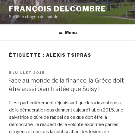
Aller
FRANÇOIS DELCOMBRE
au
Soiséen citoyen du monde
contenu
principal
Menu
ÉTIQUETTE :
ALEXIS TSIPRAS
PUBLIÉ
5 JUILLET 2015
LE
Face au monde de la finance, la Grèce doit
être aussi bien traitée que Soisy !
Il est particulièrement réjouissant que les « inventeurs »
de la démocratie nous donnent aujourd’hui, en 2015, une
salvatrice piqûre de rappel de ce que doit être la
démocratie : le respect de la volonté exprimée par les
citoyens et non pas la confiscation des leviers de