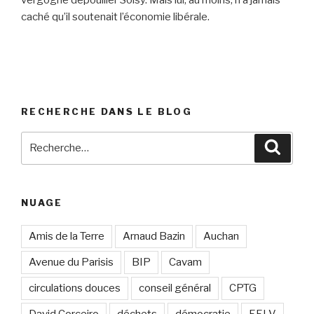
vergogne dépouiller Soisy. Mais lui, au moins, n’a jamais
caché qu’il soutenait l’économie libérale.
RECHERCHE DANS LE BLOG
Recherche
Reche
pour
:
NUAGE
Amis de la Terre
Arnaud Bazin
Auchan
Avenue du Parisis
BIP
Cavam
circulations douces
conseil général
CPTG