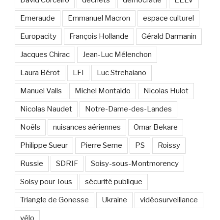
David Corceiro
déchets
démocratie
EELV
Emeraude
Emmanuel Macron
espace culturel
Europacity
François Hollande
Gérald Darmanin
Jacques Chirac
Jean-Luc Mélenchon
Laura Bérot
LFI
Luc Strehaiano
Manuel Valls
Michel Montaldo
Nicolas Hulot
Nicolas Naudet
Notre-Dame-des-Landes
Noëls
nuisances aériennes
Omar Bekare
Philippe Sueur
Pierre Serne
PS
Roissy
Russie
SDRIF
Soisy-sous-Montmorency
Soisy pour Tous
sécurité publique
Triangle de Gonesse
Ukraine
vidéosurveillance
vélo