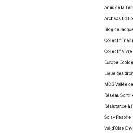
Amis de la Ter
Archaos Éditi
Blog de Jacque
Collectif Tria
Collectif Vivr
Europe Ecolog
Ligue des dro
MDB Vallée d
Réseau Sortir 
Résistance à l'
Soisy Respire
Val-d'Oise En