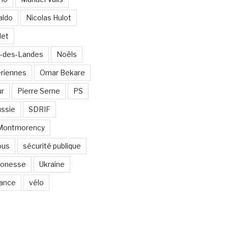
aldo
Nicolas Hulot
det
-des-Landes
Noëls
ériennes
Omar Bekare
ur
Pierre Serne
PS
ssie
SDRIF
-Montmorency
ous
sécurité publique
 Gonesse
Ukraine
lance
vélo