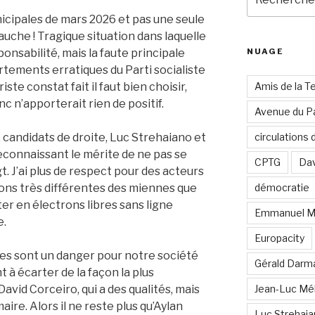
pour
nicipales de mars 2026 et pas une seule
:
auche ! Tragique situation dans laquelle
ponsabilité, mais la faute principale
NUAGE
ements erratiques du Parti socialiste
iste constat fait il faut bien choisir,
Amis de la T
c n’apporterait rien de positif.
Avenue du Pa
x candidats de droite, Luc Strehaiano et
circulations
econnaissant le mérite de ne pas se
CPTG
Dav
t. J’ai plus de respect pour des acteurs
ions très différentes des miennes que
démocratie
er en électrons libres sans ligne
Emmanuel M
e.
Europacity
es sont un danger pour notre société
Gérald Darm
à écarter de la façon la plus
 David Corceiro, qui a des qualités, mais
Jean-Luc Mé
maire. Alors il ne reste plus qu’Aylan
Luc Strehai