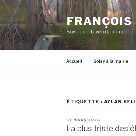
Aller
au
FRANÇOIS
contenu
principal
Soiséen citoyen du monde
Accueil
Soisy à la mairie
ÉTIQUETTE :
AYLAN BELI
PUBLIÉ
11 MARS 2026
LE
La plus triste des 