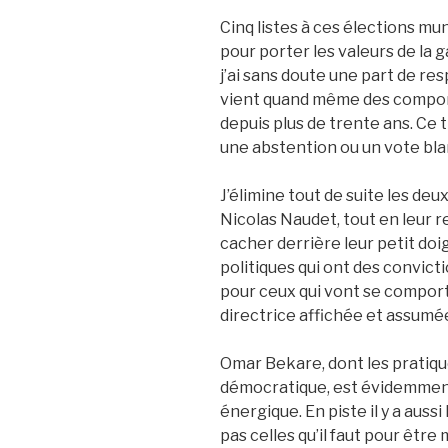
Cinq listes à ces élections mu
pour porter les valeurs de la g
j’ai sans doute une part de res
vient quand même des comport
depuis plus de trente ans. Ce tr
une abstention ou un vote blan
J’élimine tout de suite les deu
Nicolas Naudet, tout en leur r
cacher derrière leur petit doig
politiques qui ont des convict
pour ceux qui vont se comport
directrice affichée et assumé
Omar Bekare, dont les pratiqu
démocratique, est évidemment 
énergique. En piste il y a aussi
pas celles qu’il faut pour être 