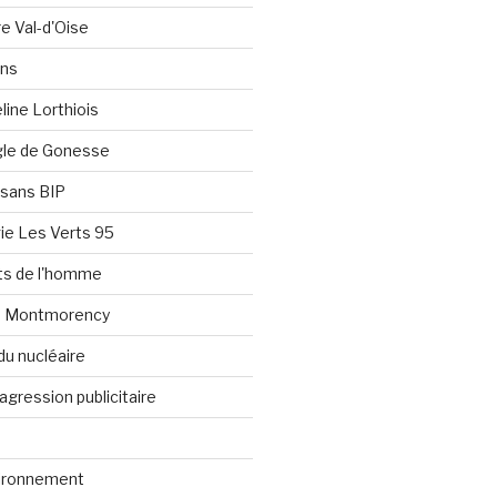
re Val-d'Oise
ons
line Lorthiois
ngle de Gonesse
e sans BIP
ie Les Verts 95
its de l'homme
e Montmorency
du nucléaire
agression publicitaire
vironnement