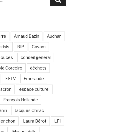
erre
Arnaud Bazin
Auchan
risis
BIP
Cavam
 douces
conseil général
id Corceiro
déchets
EELV
Emeraude
acron
espace culturel
François Hollande
anin
Jacques Chirac
lenchon
Laura Bérot
LFI
ano
Manuel Valls