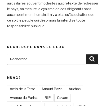
aux salaires souvent modestes au prétexte de redresser
le pays, on mesure le cynisme de ces dirigeants sans
aucun sentiment humain. Il n’y a plus qu’à souhaiter que
ce soit le peuple qui désormais lui interdise toute
responsabilité publique.
RECHERCHE DANS LE BLOG
Recherche
Reche
pour
:
NUAGE
Amis de la Terre
Arnaud Bazin
Auchan
Avenue du Parisis
BIP
Cavam