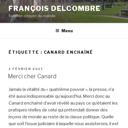
Aller
FRANÇOIS DELCOMBRE
au
Soiséen citoyen du monde
contenu
principal
Menu
ÉTIQUETTE :
CANARD ENCHAÎNÉ
PUBLIÉ
1 FÉVRIER 2017
LE
Merci cher Canard
Jamais la vitalité du « quatrième pouvoir », la presse, n’a
été aussi indispensable qu’aujourd’hui. Merci donc au
Canard enchaîné
d’avoir révélé au pays ce qu’étaient les
pratiques réelles de celui qui prétendait donner des
leçons de morale au reste de la classe politique. Quelle
que soit l’issue judiciaire à laquelle nous assisterons, il est