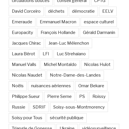
circulations douces
conseil général
CPTG
David Corceiro
déchets
démocratie
EELV
Emeraude
Emmanuel Macron
espace culturel
Europacity
François Hollande
Gérald Darmanin
Jacques Chirac
Jean-Luc Mélenchon
Laura Bérot
LFI
Luc Strehaiano
Manuel Valls
Michel Montaldo
Nicolas Hulot
Nicolas Naudet
Notre-Dame-des-Landes
Noëls
nuisances aériennes
Omar Bekare
Philippe Sueur
Pierre Serne
PS
Roissy
Russie
SDRIF
Soisy-sous-Montmorency
Soisy pour Tous
sécurité publique
Triangle de Gonesse
Ukraine
vidéosurveillance