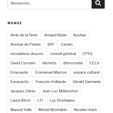
Recherche
Reche
pour
:
NUAGE
Amis de la Terre
Arnaud Bazin
Auchan
Avenue du Parisis
BIP
Cavam
circulations douces
conseil général
CPTG
David Corceiro
déchets
démocratie
EELV
Emeraude
Emmanuel Macron
espace culturel
Europacity
François Hollande
Gérald Darmanin
Jacques Chirac
Jean-Luc Mélenchon
Laura Bérot
LFI
Luc Strehaiano
Manuel Valls
Michel Montaldo
Nicolas Hulot