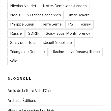
Nicolas Naudet
Notre-Dame-des-Landes
Noëls
nuisances aériennes
Omar Bekare
Philippe Sueur
Pierre Serne
PS
Roissy
Russie
SDRIF
Soisy-sous-Montmorency
Soisy pour Tous
sécurité publique
Triangle de Gonesse
Ukraine
vidéosurveillance
vélo
BLOGROLL
Amis de la Terre Val-d'Oise
Archaos Éditions
Blog de Jacqueline Lorthiois