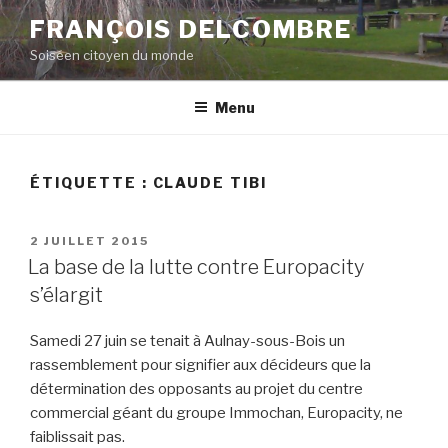
Aller
FRANÇOIS DELCOMBRE
au
Soiséen citoyen du monde
contenu
principal
Menu
ÉTIQUETTE :
CLAUDE TIBI
PUBLIÉ
2 JUILLET 2015
LE
La base de la lutte contre Europacity
s’élargit
Samedi 27 juin se tenait à Aulnay-sous-Bois un
rassemblement pour signifier aux décideurs que la
détermination des opposants au projet du centre
commercial géant du groupe Immochan, Europacity, ne
faiblissait pas.