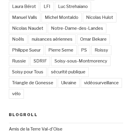
Laura Bérot
LFI
Luc Strehaiano
Manuel Valls
Michel Montaldo
Nicolas Hulot
Nicolas Naudet
Notre-Dame-des-Landes
Noëls
nuisances aériennes
Omar Bekare
Philippe Sueur
Pierre Serne
PS
Roissy
Russie
SDRIF
Soisy-sous-Montmorency
Soisy pour Tous
sécurité publique
Triangle de Gonesse
Ukraine
vidéosurveillance
vélo
BLOGROLL
Amis de la Terre Val-d'Oise