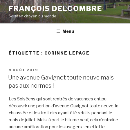
Aller
FRANÇOIS DELCOMBRE
au
Soiséen citoyen du monde
contenu
principal
Menu
ÉTIQUETTE :
CORINNE LEPAGE
PUBLIÉ
9 AOÛT 2019
LE
Une avenue Gavignot toute neuve mais
pas aux normes !
Les Soiséens qui sont rentrés de vacances ont pu
découvrir une portion d’avenue Gavignot toute neuve, la
chaussée et les trottoirs ayant été refaits pendant le
mois de juillet. Mais, à part le bitume neuf, cela n’entraîne
aucune amélioration pour les usagers : en effet le