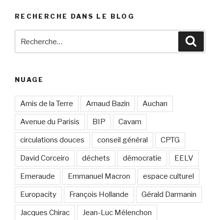
RECHERCHE DANS LE BLOG
Recherche
Reche
pour
:
NUAGE
Amis de la Terre
Arnaud Bazin
Auchan
Avenue du Parisis
BIP
Cavam
circulations douces
conseil général
CPTG
David Corceiro
déchets
démocratie
EELV
Emeraude
Emmanuel Macron
espace culturel
Europacity
François Hollande
Gérald Darmanin
Jacques Chirac
Jean-Luc Mélenchon