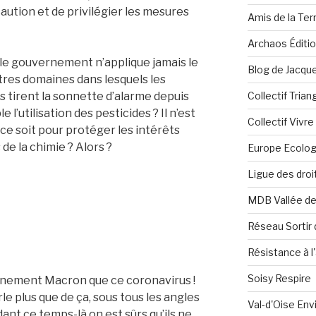
caution et de privilégier les mesures
Amis de la Ter
Archaos Éditi
 le gouvernement n’applique jamais le
Blog de Jacque
tres domaines dans lesquels les
Collectif Tria
es tirent la sonnette d’alarme depuis
l’utilisation des pesticides ? Il n’est
Collectif Vivr
e soit pour protéger les intérêts
de la chimie ? Alors ?
Europe Ecolog
Ligue des dro
MDB Vallée d
Réseau Sortir 
Résistance à l'
Soisy Respire
rnement Macron que ce coronavirus !
le plus que de ça, sous tous les angles
Val-d'Oise En
ant ce temps-là on est sûrs qu’ils ne