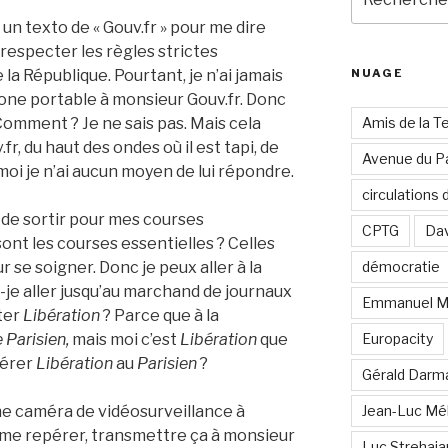
pour
 un texto de « Gouv.fr » pour me dire
:
respecter les règles strictes
la République. Pourtant, je n’ai jamais
NUAGE
ne portable à monsieur Gouv.fr. Donc
 Comment ? Je ne sais pas. Mais cela
Amis de la T
, du haut des ondes où il est tapi, de
Avenue du Pa
 moi je n’ai aucun moyen de lui répondre.
circulations
it de sortir pour mes courses
CPTG
Dav
sont les courses essentielles ? Celles
r se soigner. Donc je peux aller à la
démocratie
-je aller jusqu’au marchand de journaux
Emmanuel M
ter
Libération
? Parce que à la
e Parisien,
mais moi c’est
Libération
que
Europacity
éférer
Libération
au
Parisien
?
Gérald Darm
r une caméra de vidéosurveillance à
Jean-Luc Mé
 me repérer, transmettre ça à monsieur
Luc Strehai