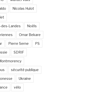
aldo
Nicolas Hulot
det
-des-Landes
Noëls
ériennes
Omar Bekare
ur
Pierre Serne
PS
ssie
SDRIF
-Montmorency
ous
sécurité publique
 Gonesse
Ukraine
lance
vélo