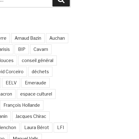
erre
Arnaud Bazin
Auchan
risis
BIP
Cavam
 douces
conseil général
id Corceiro
déchets
EELV
Emeraude
acron
espace culturel
François Hollande
anin
Jacques Chirac
lenchon
Laura Bérot
LFI
ano
Manuel Valls