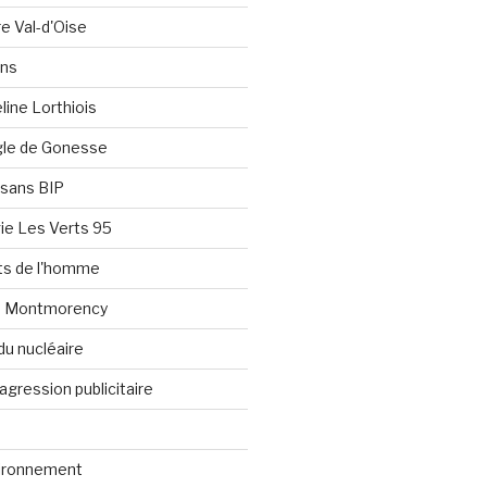
re Val-d'Oise
ons
line Lorthiois
ngle de Gonesse
e sans BIP
ie Les Verts 95
its de l'homme
e Montmorency
du nucléaire
agression publicitaire
vironnement