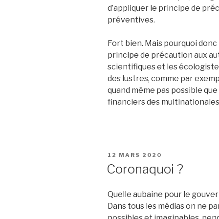
d’appliquer le principe de pré
préventives.
Fort bien. Mais pourquoi donc
principe de précaution aux au
scientifiques et les écologist
des lustres, comme par exemple 
quand même pas possible que c
financiers des multinationales 
PUBLIÉ
12 MARS 2020
LE
Coronaquoi ?
Quelle aubaine pour le gouve
Dans tous les médias on ne par
possibles et imaginables, pend