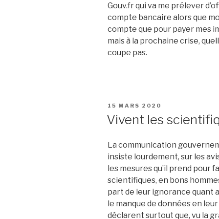
Gouv.fr qui va me prélever d’
compte bancaire alors que mo
compte que pour payer mes imp
mais à la prochaine crise, quell
coupe pas.
PUBLIÉ
15 MARS 2020
LE
Vivent les scientifi
La communication gouvernem
insiste lourdement, sur les avi
les mesures qu’il prend pour fa
scientifiques, en bons hommes 
part de leur ignorance quant 
le manque de données en leur p
déclarent surtout que, vu la gr