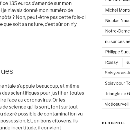
office 135 euros d’amende sur mon
i je n’avais donné mon numéro de
Michel Mont
ôts ? Non, peut-être pas cette fois-ci
Nicolas Nau
e que soit sa nature, c’est sûr on n’y
Notre-Dame
nuisances a
Philippe Sue
Roissy
Ru
ques !
Soisy-sous
Soisy pour T
entale s’appuie beaucoup, et même
s des scientifiques pour justifier toutes
Triangle de
ire face au coronavirus. Or les
vidéosurveil
de science qu’ils sont, font surtout
au degré possible de contamination vu
ossession. Et, en bons citoyens, ils
BLOGROLL
ande incertitude, il convient