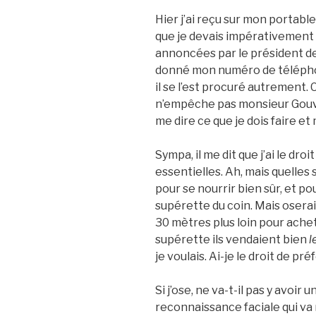
Hier j’ai reçu sur mon portable
que je devais impérativement 
annoncées par le président de 
donné mon numéro de télépho
il se l’est procuré autrement.
n’empêche pas monsieur Gouv.fr
me dire ce que je dois faire et
Sympa, il me dit que j’ai le dro
essentielles. Ah, mais quelles 
pour se nourrir bien sûr, et pou
supérette du coin. Mais oserai
30 mètres plus loin pour ache
supérette ils vendaient bien
l
je voulais. Ai-je le droit de pr
Si j’ose, ne va-t-il pas y avoi
reconnaissance faciale qui va