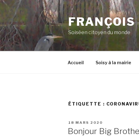
Aller
au
FRANÇOIS
contenu
principal
Soiséen citoyen du monde
Accueil
Soisy à la mairie
ÉTIQUETTE :
CORONAVIR
PUBLIÉ
18 MARS 2020
LE
Bonjour Big Brothe