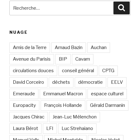
Recherche
Reche
pour
:
NUAGE
Amis de la Terre
Arnaud Bazin
Auchan
Avenue du Parisis
BIP
Cavam
circulations douces
conseil général
CPTG
David Corceiro
déchets
démocratie
EELV
Emeraude
Emmanuel Macron
espace culturel
Europacity
François Hollande
Gérald Darmanin
Jacques Chirac
Jean-Luc Mélenchon
Laura Bérot
LFI
Luc Strehaiano
Manuel Valls
Michel Montaldo
Nicolas Hulot