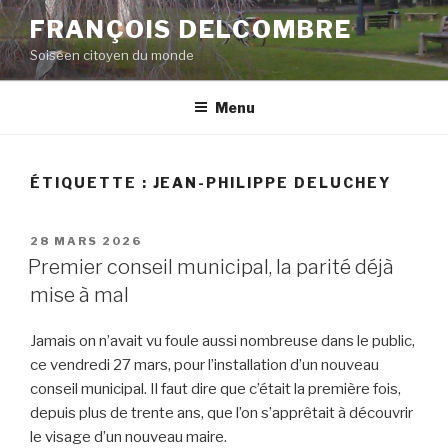
Aller
FRANÇOIS DELCOMBRE
au
Soiséen citoyen du monde
contenu
principal
Menu
ÉTIQUETTE :
JEAN-PHILIPPE DELUCHEY
PUBLIÉ
28 MARS 2026
LE
Premier conseil municipal, la parité déjà
mise à mal
Jamais on n’avait vu foule aussi nombreuse dans le public,
ce vendredi 27 mars, pour l’installation d’un nouveau
conseil municipal. Il faut dire que c’était la première fois,
depuis plus de trente ans, que l’on s’apprêtait à découvrir
le visage d’un nouveau maire.