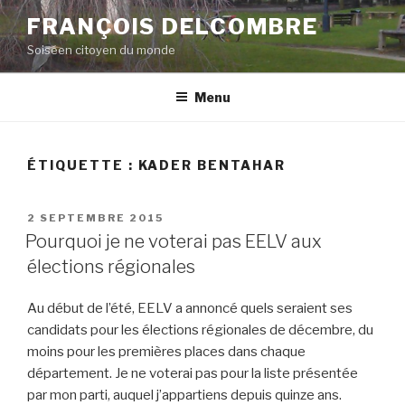
Aller
FRANÇOIS DELCOMBRE
au
Soiséen citoyen du monde
contenu
principal
Menu
ÉTIQUETTE :
KADER BENTAHAR
PUBLIÉ
2 SEPTEMBRE 2015
LE
Pourquoi je ne voterai pas EELV aux
élections régionales
Au début de l’été, EELV a annoncé quels seraient ses
candidats pour les élections régionales de décembre, du
moins pour les premières places dans chaque
département. Je ne voterai pas pour la liste présentée
par mon parti, auquel j’appartiens depuis quinze ans.