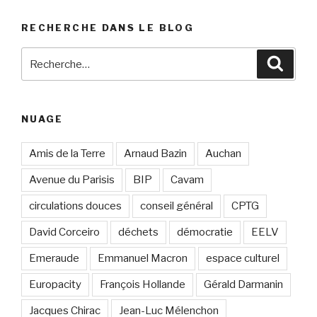
RECHERCHE DANS LE BLOG
Recherche
Reche
pour
:
NUAGE
Amis de la Terre
Arnaud Bazin
Auchan
Avenue du Parisis
BIP
Cavam
circulations douces
conseil général
CPTG
David Corceiro
déchets
démocratie
EELV
Emeraude
Emmanuel Macron
espace culturel
Europacity
François Hollande
Gérald Darmanin
Jacques Chirac
Jean-Luc Mélenchon