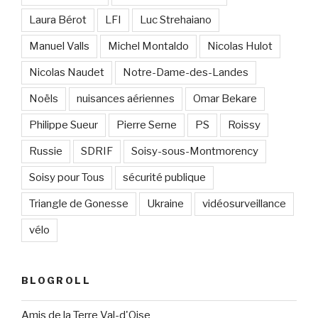
Laura Bérot
LFI
Luc Strehaiano
Manuel Valls
Michel Montaldo
Nicolas Hulot
Nicolas Naudet
Notre-Dame-des-Landes
Noëls
nuisances aériennes
Omar Bekare
Philippe Sueur
Pierre Serne
PS
Roissy
Russie
SDRIF
Soisy-sous-Montmorency
Soisy pour Tous
sécurité publique
Triangle de Gonesse
Ukraine
vidéosurveillance
vélo
BLOGROLL
Amis de la Terre Val-d'Oise