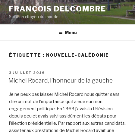
Aller
FRANÇOIS DELCOMBRE
au
Soiséen citoyen du monde
contenu
principal
Menu
ÉTIQUETTE :
NOUVELLE-CALÉDONIE
PUBLIÉ
3 JUILLET 2016
LE
Michel Rocard, l’honneur de la gauche
Je ne peux pas laisser Michel Rocard nous quitter sans
dire un mot de l’importance qu’il a eue sur mon
engagement politique. En 1969 j’avais la télévision
depuis peu et avais suivi assidûment les débats pour
l’élection présidentielle. Par rapport aux autres candidats,
assister aux prestations de Michel Rocard avait une