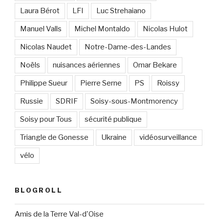
Laura Bérot
LFI
Luc Strehaiano
Manuel Valls
Michel Montaldo
Nicolas Hulot
Nicolas Naudet
Notre-Dame-des-Landes
Noëls
nuisances aériennes
Omar Bekare
Philippe Sueur
Pierre Serne
PS
Roissy
Russie
SDRIF
Soisy-sous-Montmorency
Soisy pour Tous
sécurité publique
Triangle de Gonesse
Ukraine
vidéosurveillance
vélo
BLOGROLL
Amis de la Terre Val-d'Oise