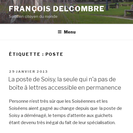
Aller
FRANÇOIS DELCOMBRE
au
Soiséen citoyen du monde
contenu
principal
Menu
ÉTIQUETTE :
POSTE
PUBLIÉ
29 JANVIER 2013
LE
La poste de Soisy, la seule qui n’a pas de
boîte à lettres accessible en permanence
Personne n’est très sûr que les Soiséennes et les
Soiséens aient gagné au change depuis que la poste de
Soisy a déménagé, le temps d’attente aux guichets
étant devenu très inégal du fait de leur spécialisation.