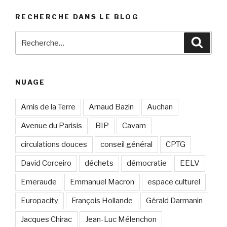
RECHERCHE DANS LE BLOG
Recherche
Reche
pour
:
NUAGE
Amis de la Terre
Arnaud Bazin
Auchan
Avenue du Parisis
BIP
Cavam
circulations douces
conseil général
CPTG
David Corceiro
déchets
démocratie
EELV
Emeraude
Emmanuel Macron
espace culturel
Europacity
François Hollande
Gérald Darmanin
Jacques Chirac
Jean-Luc Mélenchon