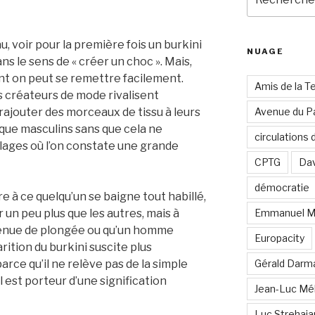
pour
:
 voir pour la première fois un burkini
NUAGE
ns le sens de « créer un choc ». Mais,
ont on peut se remettre facilement.
Amis de la T
s créateurs de mode rivalisent
rajouter des morceaux de tissu à leurs
Avenue du Pa
 que masculins sans que cela ne
circulations
lages où l’on constate une grande
CPTG
Dav
démocratie
e à ce quelqu’un se baigne tout habillé,
 un peu plus que les autres, mais à
Emmanuel M
tenue de plongée ou qu’un homme
Europacity
arition du burkini suscite plus
rce qu’il ne relève pas de la simple
Gérald Darm
il est porteur d’une signification
Jean-Luc Mé
Luc Strehai