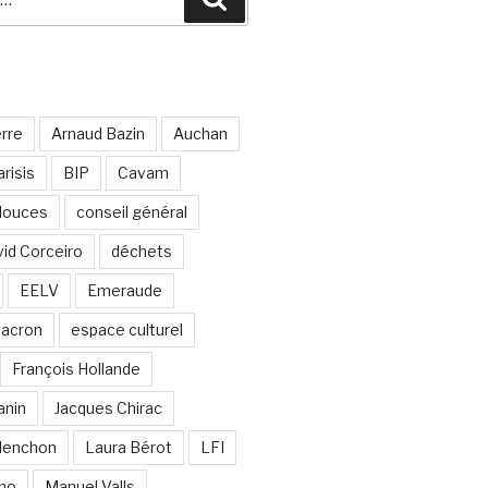
erre
Arnaud Bazin
Auchan
risis
BIP
Cavam
 douces
conseil général
id Corceiro
déchets
EELV
Emeraude
acron
espace culturel
François Hollande
anin
Jacques Chirac
lenchon
Laura Bérot
LFI
ano
Manuel Valls