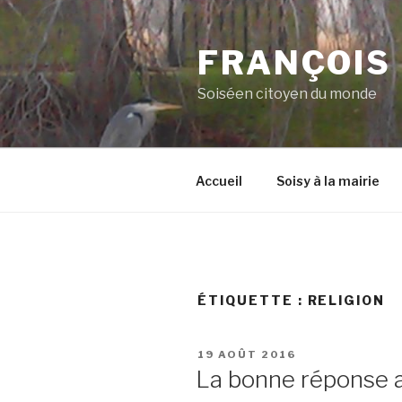
Aller
au
FRANÇOIS
contenu
principal
Soiséen citoyen du monde
Accueil
Soisy à la mairie
ÉTIQUETTE :
RELIGION
PUBLIÉ
19 AOÛT 2016
LE
La bonne réponse au