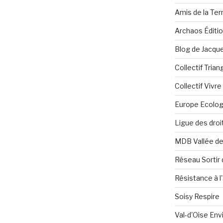
Amis de la Ter
Archaos Éditi
Blog de Jacque
Collectif Tria
Collectif Vivr
Europe Ecolog
Ligue des dro
MDB Vallée d
Réseau Sortir 
Résistance à l'
Soisy Respire
Val-d'Oise En