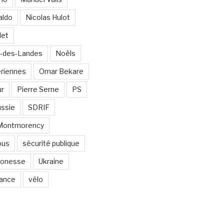
aldo
Nicolas Hulot
det
-des-Landes
Noëls
ériennes
Omar Bekare
ur
Pierre Serne
PS
ssie
SDRIF
-Montmorency
ous
sécurité publique
 Gonesse
Ukraine
lance
vélo