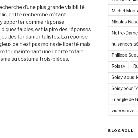
 recherche d’une plus grande visibilité
Michel Mont
ublic, cette recherche n’étant
 y apporter comme réponse
Nicolas Nau
ridiques faibles, est la pire des réponses
Notre-Dame
le jeu des fondamentalistes. La réponse
igieux ce n’est pas moins de liberté mais
nuisances a
écréter maintenant une liberté totale
Philippe Sue
risme au costume trois-pièces.
Roissy
Ru
Soisy-sous
Soisy pour T
Triangle de
vidéosurveil
BLOGROLL