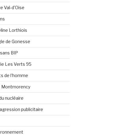
re Val-d'Oise
ons
line Lorthiois
ngle de Gonesse
e sans BIP
ie Les Verts 95
its de l'homme
e Montmorency
du nucléaire
agression publicitaire
vironnement