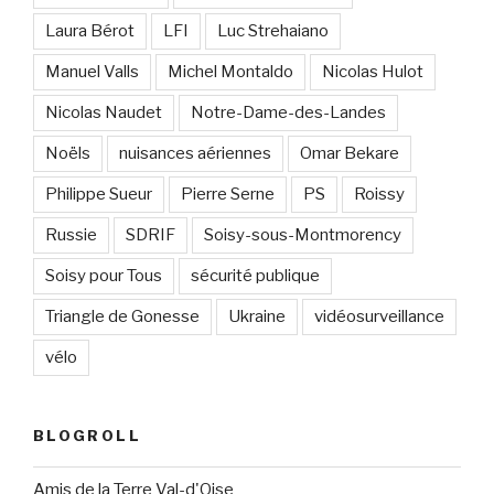
Laura Bérot
LFI
Luc Strehaiano
Manuel Valls
Michel Montaldo
Nicolas Hulot
Nicolas Naudet
Notre-Dame-des-Landes
Noëls
nuisances aériennes
Omar Bekare
Philippe Sueur
Pierre Serne
PS
Roissy
Russie
SDRIF
Soisy-sous-Montmorency
Soisy pour Tous
sécurité publique
Triangle de Gonesse
Ukraine
vidéosurveillance
vélo
BLOGROLL
Amis de la Terre Val-d'Oise