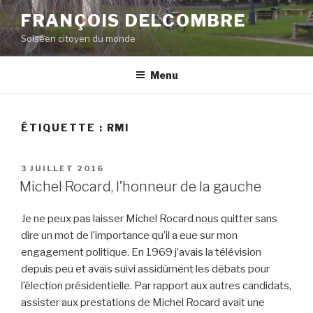
Aller
FRANÇOIS DELCOMBRE
au
Soiséen citoyen du monde
contenu
principal
Menu
ÉTIQUETTE :
RMI
PUBLIÉ
3 JUILLET 2016
LE
Michel Rocard, l’honneur de la gauche
Je ne peux pas laisser Michel Rocard nous quitter sans
dire un mot de l’importance qu’il a eue sur mon
engagement politique. En 1969 j’avais la télévision
depuis peu et avais suivi assidûment les débats pour
l’élection présidentielle. Par rapport aux autres candidats,
assister aux prestations de Michel Rocard avait une