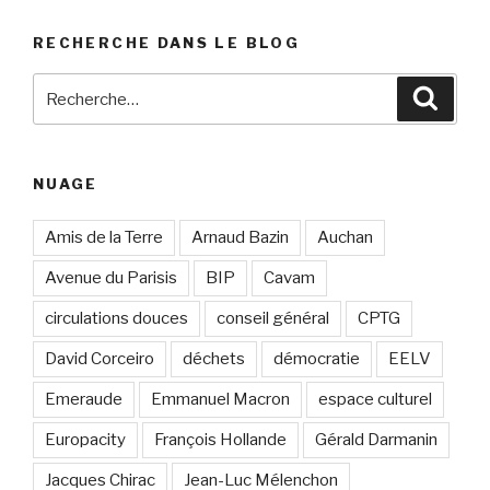
RECHERCHE DANS LE BLOG
Recherche
Reche
pour
:
NUAGE
Amis de la Terre
Arnaud Bazin
Auchan
Avenue du Parisis
BIP
Cavam
circulations douces
conseil général
CPTG
David Corceiro
déchets
démocratie
EELV
Emeraude
Emmanuel Macron
espace culturel
Europacity
François Hollande
Gérald Darmanin
Jacques Chirac
Jean-Luc Mélenchon