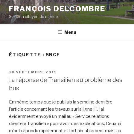
Aller
FRANÇOIS DELCOMBRE
au
Soiséen citoyen du monde
contenu
principal
Menu
ÉTIQUETTE :
SNCF
PUBLIÉ
18 SEPTEMBRE 2015
LE
La réponse de Transilien au problème des
bus
En même temps que je publiais la semaine dernière
l’article concernant les travaux sur la ligne H, j’ai
évidemment envoyé un mail au « Service relations
clientèle Transilien » pour avoir des explications. Ceux-ci
m’ont répondu rapidement et fort aimablement mais, au