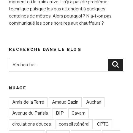
moment où le train arrive. Il n’y a pas de problème
technique puisque les bus attendent à quelques
centaines de mètres. Alors pourquoi ? N’a-t-on pas
communiqué les bons horaires aux chauffeurs ?
RECHERCHE DANS LE BLOG
Recherche
Reche
pour
:
NUAGE
Amis de la Terre
Arnaud Bazin
Auchan
Avenue du Parisis
BIP
Cavam
circulations douces
conseil général
CPTG