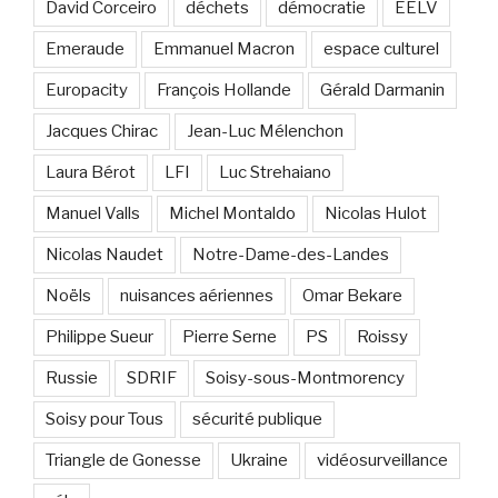
David Corceiro
déchets
démocratie
EELV
Emeraude
Emmanuel Macron
espace culturel
Europacity
François Hollande
Gérald Darmanin
Jacques Chirac
Jean-Luc Mélenchon
Laura Bérot
LFI
Luc Strehaiano
Manuel Valls
Michel Montaldo
Nicolas Hulot
Nicolas Naudet
Notre-Dame-des-Landes
Noëls
nuisances aériennes
Omar Bekare
Philippe Sueur
Pierre Serne
PS
Roissy
Russie
SDRIF
Soisy-sous-Montmorency
Soisy pour Tous
sécurité publique
Triangle de Gonesse
Ukraine
vidéosurveillance