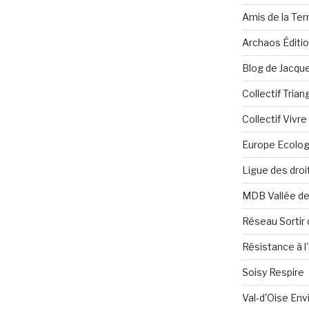
Amis de la Ter
Archaos Éditi
Blog de Jacque
Collectif Tria
Collectif Vivr
Europe Ecolog
Ligue des dro
MDB Vallée d
Réseau Sortir 
Résistance à l'
Soisy Respire
Val-d'Oise En