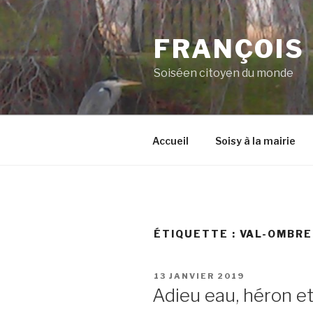
Aller
au
FRANÇOIS
contenu
principal
Soiséen citoyen du monde
Accueil
Soisy à la mairie
ÉTIQUETTE :
VAL-OMBR
PUBLIÉ
13 JANVIER 2019
LE
Adieu eau, héron et