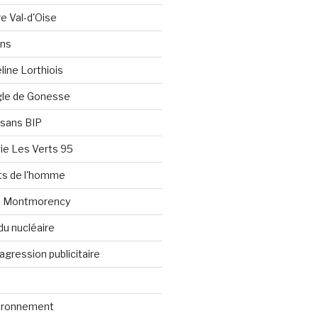
re Val-d'Oise
ons
line Lorthiois
ngle de Gonesse
e sans BIP
ie Les Verts 95
its de l'homme
e Montmorency
du nucléaire
agression publicitaire
vironnement