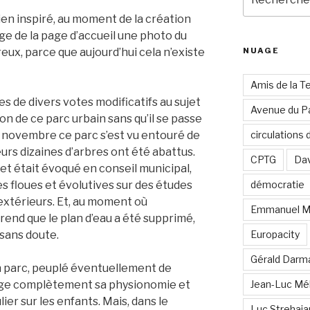
pour
bien inspiré, au moment de la création
:
ge de la page d’accueil une photo du
eux, parce que aujourd’hui cela n’existe
NUAGE
Amis de la T
es de divers votes modificatifs au sujet
Avenue du Pa
n de ce parc urbain sans qu’il se passe
n novembre ce parc s’est vu entouré de
circulations
eurs dizaines d’arbres ont été abattus.
CPTG
Dav
jet était évoqué en conseil municipal,
s floues et évolutives sur des études
démocratie
extérieurs. Et, au moment où
Emmanuel M
rend que le plan d’eau a été supprimé,
sans doute.
Europacity
Gérald Darm
n parc, peuplé éventuellement de
nge complètement sa physionomie et
Jean-Luc Mé
ulier sur les enfants. Mais, dans le
Luc Strehai