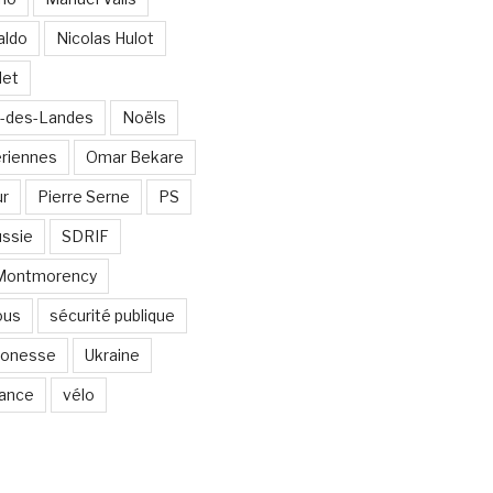
aldo
Nicolas Hulot
det
-des-Landes
Noëls
ériennes
Omar Bekare
ur
Pierre Serne
PS
ssie
SDRIF
-Montmorency
ous
sécurité publique
 Gonesse
Ukraine
lance
vélo