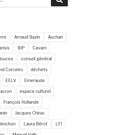
erre
Arnaud Bazin
Auchan
risis
BIP
Cavam
 douces
conseil général
id Corceiro
déchets
EELV
Emeraude
acron
espace culturel
François Hollande
anin
Jacques Chirac
lenchon
Laura Bérot
LFI
ano
Manuel Valls