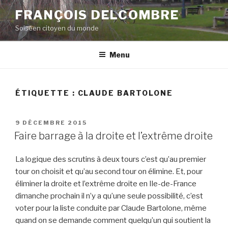
Aller
FRANÇOIS DELCOMBRE
au
Soiséen citoyen du monde
contenu
principal
Menu
ÉTIQUETTE :
CLAUDE BARTOLONE
PUBLIÉ
9 DÉCEMBRE 2015
LE
Faire barrage à la droite et l’extrême droite
La logique des scrutins à deux tours c’est qu’au premier
tour on choisit et qu’au second tour on élimine. Et, pour
éliminer la droite et l’extrême droite en Ile-de-France
dimanche prochain il n’y a qu’une seule possibilité, c’est
voter pour la liste conduite par Claude Bartolone, même
quand on se demande comment quelqu’un qui soutient la