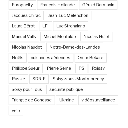
Europacity
François Hollande
Gérald Darmanin
Jacques Chirac
Jean-Luc Mélenchon
Laura Bérot
LFI
Luc Strehaiano
Manuel Valls
Michel Montaldo
Nicolas Hulot
Nicolas Naudet
Notre-Dame-des-Landes
Noëls
nuisances aériennes
Omar Bekare
Philippe Sueur
Pierre Serne
PS
Roissy
Russie
SDRIF
Soisy-sous-Montmorency
Soisy pour Tous
sécurité publique
Triangle de Gonesse
Ukraine
vidéosurveillance
vélo