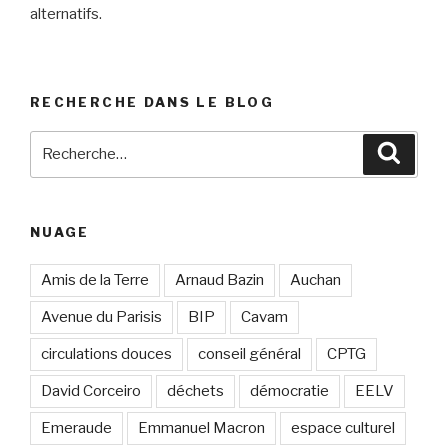
alternatifs.
RECHERCHE DANS LE BLOG
Recherche
Reche
pour
:
NUAGE
Amis de la Terre
Arnaud Bazin
Auchan
Avenue du Parisis
BIP
Cavam
circulations douces
conseil général
CPTG
David Corceiro
déchets
démocratie
EELV
Emeraude
Emmanuel Macron
espace culturel