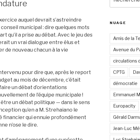
ndature
pour
:
exercice auquel devrait s’astreindre
NUAGE
 conseil municipal : dire quelques mots
art qu’il a prise au débat. Avec le jeu des
Amis de la T
ait un vrai dialogue entre élus et
er de nouveau chacun à la vie
Avenue du Pa
circulations
 intervenu pour dire que, après le report
CPTG
Dav
udget au mois de décembre, c’était
démocratie
aire un débat d’orientations
ouvellement de l’équipe municipale !
Emmanuel M
t être un débat politique — dans le sens
Europacity
onception qu’en a M. Strehaiano le
sé financier qui ennuie profondément
Gérald Darm
e n’ose le dire.
Jean-Luc Mé
ojet d’aménagement d’une supérette
Luc Strehai