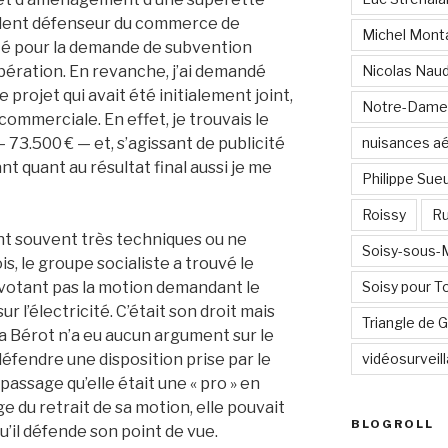
Ardent défenseur du commerce de
Michel Mont
oté pour la demande de subvention
bération. En revanche, j’ai demandé
Nicolas Nau
le projet qui avait été initialement joint,
Notre-Dame
commerciale. En effet, je trouvais le
73.500 € — et, s’agissant de publicité
nuisances a
nt quant au résultat final aussi je me
Philippe Sue
Roissy
Ru
nt souvent très techniques ou ne
Soisy-sous
s, le groupe socialiste a trouvé le
 votant pas la motion demandant le
Soisy pour T
ur l’électricité. C’était son droit mais
Triangle de
ura Bérot n’a eu aucun argument sur le
défendre une disposition prise par le
vidéosurveil
ssage qu’elle était une « pro » en
e du retrait de sa motion, elle pouvait
BLOGROLL
qu’il défende son point de vue.