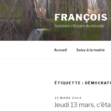
Aller
au
FRANÇOIS
contenu
principal
Soiséen citoyen du monde
Accueil
Soisy à la mairie
ÉTIQUETTE :
DÉMOCRATI
PUBLIÉ
15 MARS 2014
LE
Jeudi 13 mars, c’éta