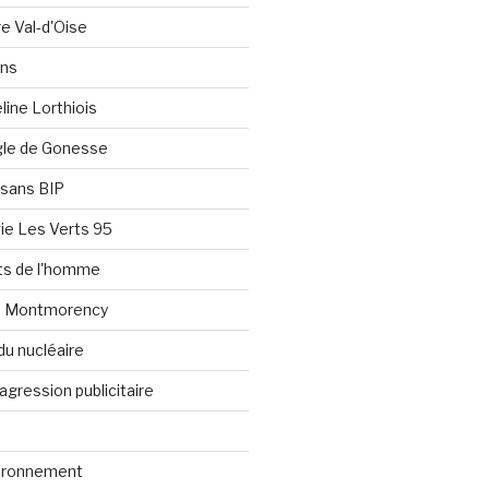
re Val-d'Oise
ons
line Lorthiois
ngle de Gonesse
e sans BIP
ie Les Verts 95
its de l'homme
e Montmorency
du nucléaire
agression publicitaire
vironnement