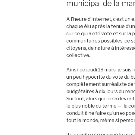
municipal de la ma
A l’heure d’Internet, c’est un 
chaque élu après la tenue d’un
sur ce qui a été voté et sur la p
commentaires possibles, ce ser
citoyens, de nature à intéress
collective.
Ainsi, ce jeudi 13 mars, je suis
un peu hypocrite du vote du b
complètement surréaliste de f
budgétaires à dix jours du ren
Surtout, alors que cela devrai
le plus noble du terme —, la c
conduit à ne faire qu’un expo
tout le monde, même si personn
Il a ensuite été évoqué le pr