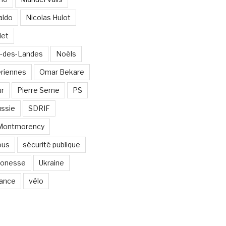
aldo
Nicolas Hulot
det
-des-Landes
Noëls
ériennes
Omar Bekare
ur
Pierre Serne
PS
ssie
SDRIF
-Montmorency
ous
sécurité publique
 Gonesse
Ukraine
lance
vélo