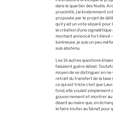
dans le quartier des Noëls. 
proximité, j’ai évidemment v
proposée par le projet de déli
qu’il y ait un vote séparé pour 
la création d’une signalétique 
montant annoncé fort élevé — 
lumineuse, je suis un peu méfia
suis abstenu.
Les 16 autres questions étaie
faisaient guère débat. Toutefoi
moyen de se distinguer en ne
retrait du transfert de la taxe s
ce qui est triste c’est que La
fond, elle voulait simplement 
gouvernement et montrer au pa
disant au maire que, en échang
le faire inviter au Sénat pour 