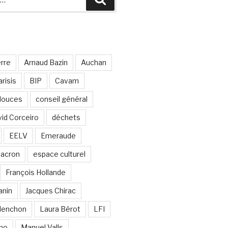
erre
Arnaud Bazin
Auchan
risis
BIP
Cavam
 douces
conseil général
id Corceiro
déchets
EELV
Emeraude
acron
espace culturel
François Hollande
anin
Jacques Chirac
lenchon
Laura Bérot
LFI
ano
Manuel Valls