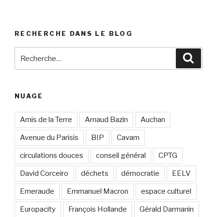
RECHERCHE DANS LE BLOG
Recherche
Reche
pour
:
NUAGE
Amis de la Terre
Arnaud Bazin
Auchan
Avenue du Parisis
BIP
Cavam
circulations douces
conseil général
CPTG
David Corceiro
déchets
démocratie
EELV
Emeraude
Emmanuel Macron
espace culturel
Europacity
François Hollande
Gérald Darmanin