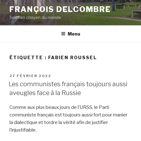
Aller
FRANÇOIS DELCOMBRE
au
Soiséen citoyen du monde
contenu
principal
Menu
ÉTIQUETTE :
FABIEN ROUSSEL
PUBLIÉ
27 FÉVRIER 2022
LE
Les communistes français toujours aussi
aveugles face à la Russie
Comme aux plus beaux jours de l’URSS, le Parti
communiste français est toujours aussi fort pour manier
la dialectique et tordre la vérité afin de justifier
l’injustifiable.