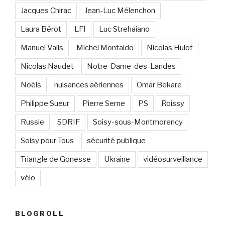
Jacques Chirac
Jean-Luc Mélenchon
Laura Bérot
LFI
Luc Strehaiano
Manuel Valls
Michel Montaldo
Nicolas Hulot
Nicolas Naudet
Notre-Dame-des-Landes
Noëls
nuisances aériennes
Omar Bekare
Philippe Sueur
Pierre Serne
PS
Roissy
Russie
SDRIF
Soisy-sous-Montmorency
Soisy pour Tous
sécurité publique
Triangle de Gonesse
Ukraine
vidéosurveillance
vélo
BLOGROLL