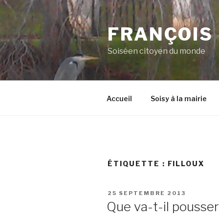
Aller
au
FRANÇOIS
contenu
principal
Soiséen citoyen du monde
Accueil
Soisy à la mairie
ÉTIQUETTE :
FILLOUX
PUBLIÉ
25 SEPTEMBRE 2013
LE
Que va-t-il pousser 