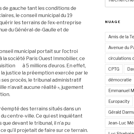
pour
s de gauche tant les conditions de
:
laires, le conseil municipal du 19
érir les terrains de l’ex-entreprise
NUAGE
venue du Général-de-Gaulle et de
Amis de la T
Avenue du Pa
nseil municipal portait sur l’octroi
 la société Paris Ouest Immobilier, ce
circulations
quisition à 5 millions d’euros. En effet,
CPTG
Dav
 la justice la préemption exercée par le
ses procès, le tribunal administratif
démocratie
ville n’avait aucune réalité », jugement
Emmanuel M
tion.
Europacity
 préempté des terrains situés dans un
Gérald Darm
 du centre-ville. Ce qui est inquiétant
que devant le tribunal, il n’a pu
Jean-Luc Mé
e qu’il projetait de faire sur ce terrain.
Luc Strehai