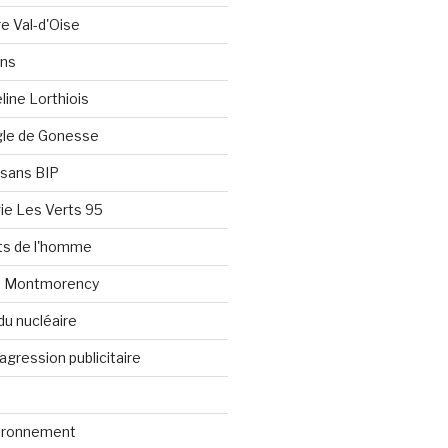
re Val-d'Oise
ons
line Lorthiois
ngle de Gonesse
e sans BIP
ie Les Verts 95
its de l'homme
e Montmorency
du nucléaire
agression publicitaire
vironnement