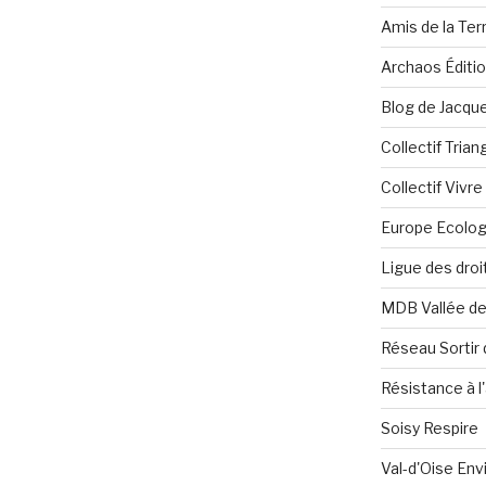
Amis de la Ter
Archaos Éditi
Blog de Jacque
Collectif Tria
Collectif Vivr
Europe Ecolog
Ligue des dro
MDB Vallée d
Réseau Sortir 
Résistance à l'
Soisy Respire
Val-d'Oise En