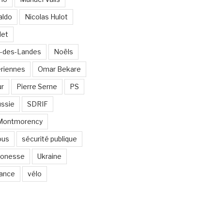
aldo
Nicolas Hulot
det
-des-Landes
Noëls
ériennes
Omar Bekare
ur
Pierre Serne
PS
ssie
SDRIF
-Montmorency
ous
sécurité publique
 Gonesse
Ukraine
lance
vélo