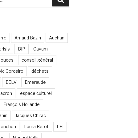
erre
Arnaud Bazin
Auchan
risis
BIP
Cavam
 douces
conseil général
id Corceiro
déchets
EELV
Emeraude
acron
espace culturel
François Hollande
anin
Jacques Chirac
lenchon
Laura Bérot
LFI
ano
Manuel Valls