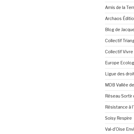
Amis de la Ter
Archaos Éditi
Blog de Jacque
Collectif Tria
Collectif Vivr
Europe Ecolog
Ligue des dro
MDB Vallée d
Réseau Sortir 
Résistance à l'
Soisy Respire
Val-d'Oise En