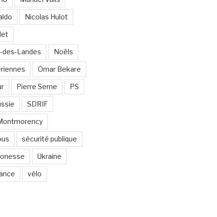
aldo
Nicolas Hulot
det
-des-Landes
Noëls
ériennes
Omar Bekare
ur
Pierre Serne
PS
ssie
SDRIF
-Montmorency
ous
sécurité publique
 Gonesse
Ukraine
lance
vélo