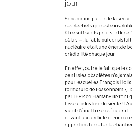
jour
Sans même parler de la sécuri
des déchets qui reste insolub
être suffisants pour sortir de 
délais —, la fable qui consistai
nucléaire était une énergie b
crédibilité chaque jour.
En effet, outre le fait que l
centrales obsolètes n’a jamai
pour lesquelles François Holl
fermeture de Fessenheim ?), 
par l’EPR de Flamanville font q
fiasco industriel du siècle ! L
vient d’émettre de sérieux dout
devant accueillir le cœur du r
opportun d’arrêter le chantier 