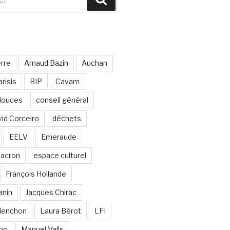
erre
Arnaud Bazin
Auchan
risis
BIP
Cavam
 douces
conseil général
id Corceiro
déchets
EELV
Emeraude
acron
espace culturel
François Hollande
anin
Jacques Chirac
lenchon
Laura Bérot
LFI
ano
Manuel Valls