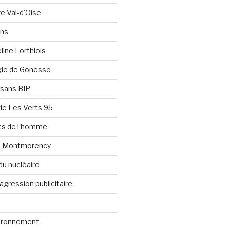
re Val-d'Oise
ons
line Lorthiois
ngle de Gonesse
e sans BIP
ie Les Verts 95
its de l'homme
e Montmorency
du nucléaire
agression publicitaire
vironnement