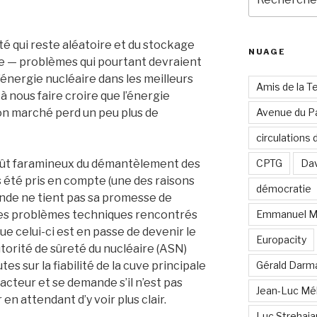
pour
:
té qui reste aléatoire et du stockage
NUAGE
le — problèmes qui pourtant devraient
l’énergie nucléaire dans les meilleurs
Amis de la T
t à nous faire croire que l’énergie
on marché perd un peu plus de
Avenue du Pa
circulations
e coût faramineux du démantèlement des
CPTG
Dav
s été pris en compte (une des raisons
démocratie
ande ne tient pas sa promesse de
les problèmes techniques rencontrés
Emmanuel M
ue celui-ci est en passe de devenir le
Europacity
’Autorité de sûreté du nucléaire (ASN)
es sur la fiabilité de la cuve principale
Gérald Darm
éacteur et se demande s’il n’est pas
Jean-Luc Mé
en attendant d’y voir plus clair.
Luc Strehai