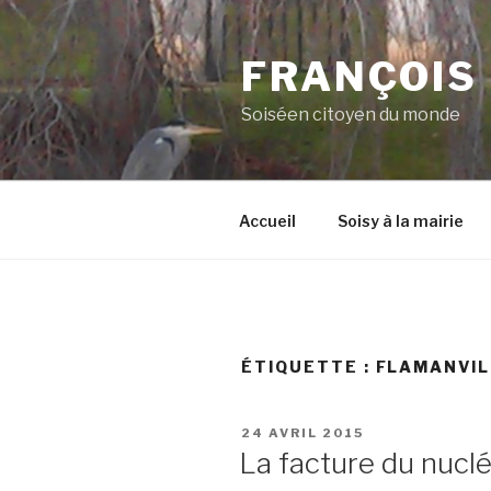
Aller
au
FRANÇOIS
contenu
principal
Soiséen citoyen du monde
Accueil
Soisy à la mairie
ÉTIQUETTE :
FLAMANVIL
PUBLIÉ
24 AVRIL 2015
LE
La facture du nuclé