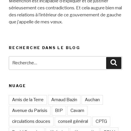
Mélenchon est incapable d’expliquer et de justifier
sérieusement ces contradictions. Et cela augure bien mal
des relations à l’intérieur de ce gouvernement de gauche
que j’appelle de mes vœux.
RECHERCHE DANS LE BLOG
Recherche
Reche
pour
:
NUAGE
Amis de la Terre
Arnaud Bazin
Auchan
Avenue du Parisis
BIP
Cavam
circulations douces
conseil général
CPTG