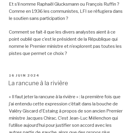
Et s’il nomme Raphaël Glucksmann ou François Ruffin ?
Comme en 1936 les communistes, LFI se réfugiera dans
le soutien sans participation ?
Comment se fait-il que les divers analystes aient à ce
point oublié que c’est le président de la République qui
nomme le Premier ministre et n’explorent pas toutes les
pistes que permet ce choix ?
PUBLIÉ
16 JUIN 2024
LE
La rancune à la rivière
« Il faut jeter la rancune à la rivière » : la première fois que
j’ai entendu cette expression c’était dans la bouche de
Valéry Giscard d’Estaing à propos de son ancien Premier
ministre Jacques Chirac. C’est Jean-Luc Mélenchon qui
l’utilise aujourd’hui pour justifier son accord avec les
autres partis de gauche, alors que des propos plus