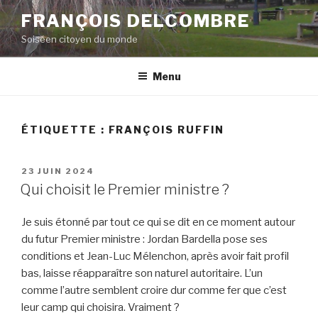
Aller
FRANÇOIS DELCOMBRE
au
Soiséen citoyen du monde
contenu
principal
Menu
ÉTIQUETTE :
FRANÇOIS RUFFIN
PUBLIÉ
23 JUIN 2024
LE
Qui choisit le Premier ministre ?
Je suis étonné par tout ce qui se dit en ce moment autour
du futur Premier ministre : Jordan Bardella pose ses
conditions et Jean-Luc Mélenchon, après avoir fait profil
bas, laisse réapparaître son naturel autoritaire. L’un
comme l’autre semblent croire dur comme fer que c’est
leur camp qui choisira. Vraiment ?