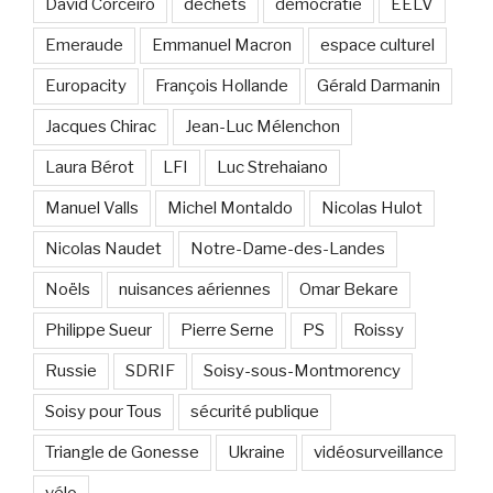
David Corceiro
déchets
démocratie
EELV
Emeraude
Emmanuel Macron
espace culturel
Europacity
François Hollande
Gérald Darmanin
Jacques Chirac
Jean-Luc Mélenchon
Laura Bérot
LFI
Luc Strehaiano
Manuel Valls
Michel Montaldo
Nicolas Hulot
Nicolas Naudet
Notre-Dame-des-Landes
Noëls
nuisances aériennes
Omar Bekare
Philippe Sueur
Pierre Serne
PS
Roissy
Russie
SDRIF
Soisy-sous-Montmorency
Soisy pour Tous
sécurité publique
Triangle de Gonesse
Ukraine
vidéosurveillance