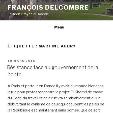
Aller
FRANÇOIS DELCOMBRE
au
Soiséen citoyen du monde
contenu
principal
Menu
ÉTIQUETTE :
MARTINE AUBRY
PUBLIÉ
10 MARS 2016
LE
Résistance face au gouvernement de la
honte
A Paris et partout en France il y avait du monde hier dans
la rue pour protester contre le projet El Khomri de casse
du Code du travail et ce n’est vraisemblablement qu’un
début, tant le cynisme de ceux qui occupent les palais de
la République est maintenant sans bornes. Que ce soit