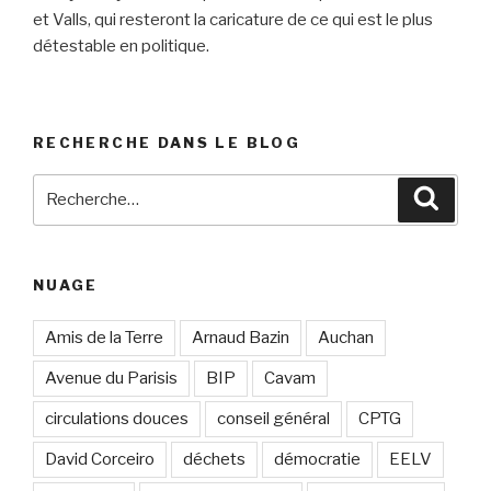
et Valls, qui resteront la caricature de ce qui est le plus
détestable en politique.
RECHERCHE DANS LE BLOG
Recherche
Reche
pour
:
NUAGE
Amis de la Terre
Arnaud Bazin
Auchan
Avenue du Parisis
BIP
Cavam
circulations douces
conseil général
CPTG
David Corceiro
déchets
démocratie
EELV