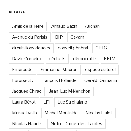
:
NUAGE
Amis de la Terre
Arnaud Bazin
Auchan
Avenue du Parisis
BIP
Cavam
circulations douces
conseil général
CPTG
David Corceiro
déchets
démocratie
EELV
Emeraude
Emmanuel Macron
espace culturel
Europacity
François Hollande
Gérald Darmanin
Jacques Chirac
Jean-Luc Mélenchon
Laura Bérot
LFI
Luc Strehaiano
Manuel Valls
Michel Montaldo
Nicolas Hulot
Nicolas Naudet
Notre-Dame-des-Landes