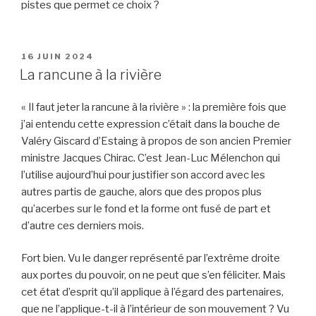
pistes que permet ce choix ?
PUBLIÉ
16 JUIN 2024
LE
La rancune à la rivière
« Il faut jeter la rancune à la rivière » : la première fois que
j’ai entendu cette expression c’était dans la bouche de
Valéry Giscard d’Estaing à propos de son ancien Premier
ministre Jacques Chirac. C’est Jean-Luc Mélenchon qui
l’utilise aujourd’hui pour justifier son accord avec les
autres partis de gauche, alors que des propos plus
qu’acerbes sur le fond et la forme ont fusé de part et
d’autre ces derniers mois.
Fort bien. Vu le danger représenté par l’extrême droite
aux portes du pouvoir, on ne peut que s’en féliciter. Mais
cet état d’esprit qu’il applique à l’égard des partenaires,
que ne l’applique-t-il à l’intérieur de son mouvement ? Vu