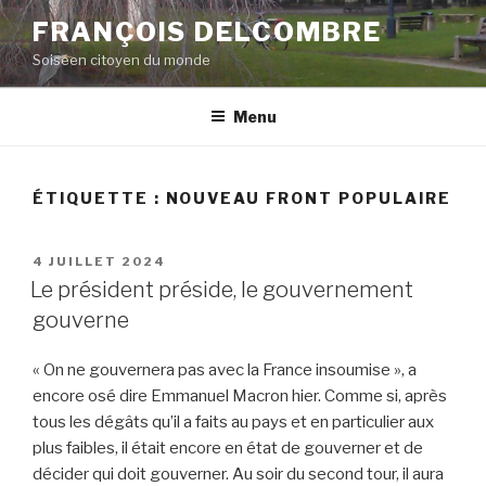
Aller
FRANÇOIS DELCOMBRE
au
Soiséen citoyen du monde
contenu
principal
Menu
ÉTIQUETTE :
NOUVEAU FRONT POPULAIRE
PUBLIÉ
4 JUILLET 2024
LE
Le président préside, le gouvernement
gouverne
« On ne gouvernera pas avec la France insoumise », a
encore osé dire Emmanuel Macron hier. Comme si, après
tous les dégâts qu’il a faits au pays et en particulier aux
plus faibles, il était encore en état de gouverner et de
décider qui doit gouverner. Au soir du second tour, il aura