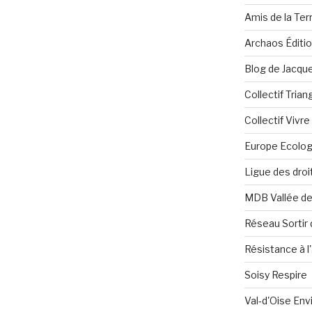
Amis de la Ter
Archaos Éditi
Blog de Jacque
Collectif Tria
Collectif Vivr
Europe Ecolog
Ligue des dro
MDB Vallée d
Réseau Sortir 
Résistance à l'
Soisy Respire
Val-d'Oise En