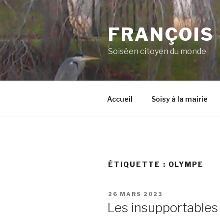
Aller
au
FRANÇOIS
contenu
principal
Soiséen citoyen du monde
Accueil
Soisy à la mairie
ÉTIQUETTE :
OLYMPE
PUBLIÉ
26 MARS 2023
LE
Les insupportable