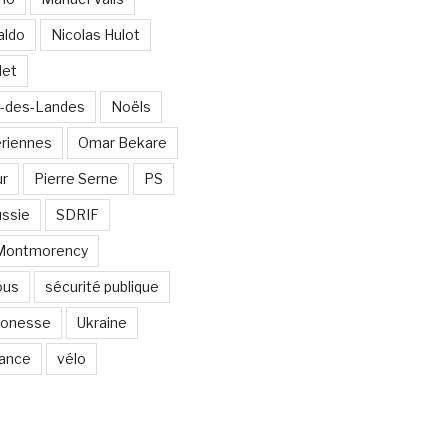
aldo
Nicolas Hulot
det
-des-Landes
Noëls
ériennes
Omar Bekare
ur
Pierre Serne
PS
ssie
SDRIF
-Montmorency
ous
sécurité publique
 Gonesse
Ukraine
lance
vélo