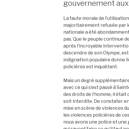
gouvernement aux
La faute morale de l’utilisati
majoritairement refusée par l
nationale a été abondamment 
pas. Que le peuple continue d
après l’incroyable intervention
descendre de son Olympe, est 
indignation populaire donne l
policières est inquiétant.
Mais un degré supplémentaire 
avec ce qui s’est passé à Sain
des droits de l’homme, il étai
soit interdite. De constater e
mise en scène de violences due
les violences policières de ces
nous avons une police et une
qui savent faire ce qu’il faut p