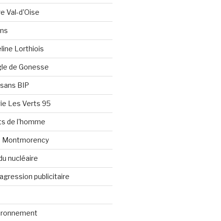
re Val-d'Oise
ons
line Lorthiois
ngle de Gonesse
e sans BIP
ie Les Verts 95
its de l'homme
e Montmorency
du nucléaire
agression publicitaire
vironnement