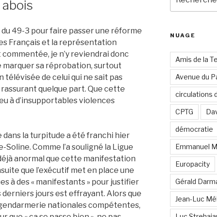
 abois
pour
:
on du 49-3 pour faire passer une réforme
NUAGE
es Français et la représentation
commentée, je n’y reviendrai donc
Amis de la T
e marquer sa réprobation, surtout
 télévisée de celui qui ne sait pas
Avenue du Pa
rassurant quelque part. Que cette
circulations
ieu à d’insupportables violences
CPTG
Dav
démocratie
dans la turpitude a été franchi hier
te-Soline. Comme l’a souligné la Ligue
Emmanuel M
t déjà anormal que cette manifestation
Europacity
nsuite que l’exécutif met en place une
s à des « manifestants » pour justifier
Gérald Darm
 derniers jours est effrayant. Alors que
Jean-Luc Mé
 gendarmerie nationales compétentes,
our que « ça se passe bien », ne pas
Luc Strehai