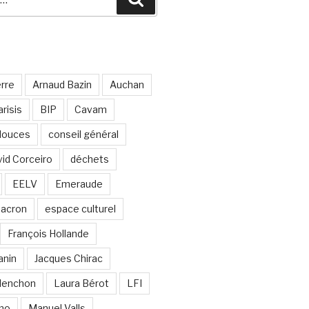
erre
Arnaud Bazin
Auchan
risis
BIP
Cavam
 douces
conseil général
id Corceiro
déchets
EELV
Emeraude
acron
espace culturel
François Hollande
anin
Jacques Chirac
lenchon
Laura Bérot
LFI
ano
Manuel Valls