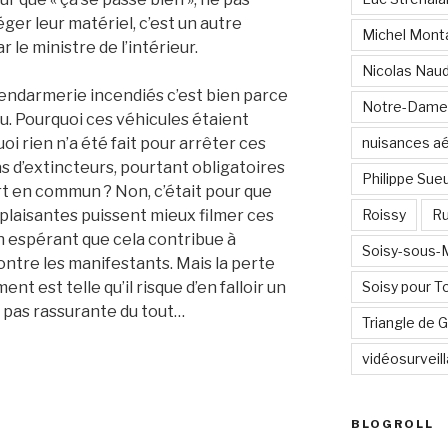
ger leur matériel, c’est un autre
Michel Mont
r le ministre de l’intérieur.
Nicolas Nau
e gendarmerie incendiés c’est bien parce
Notre-Dame
. Pourquoi ces véhicules étaient
oi rien n’a été fait pour arrêter ces
nuisances a
s d’extincteurs, pourtant obligatoires
Philippe Sue
rt en commun ? Non, c’était pour que
plaisantes puissent mieux filmer ces
Roissy
Ru
en espérant que cela contribue à
Soisy-sous
ontre les manifestants. Mais la perte
nt est telle qu’il risque d’en falloir un
Soisy pour T
t pas rassurante du tout…
Triangle de
vidéosurveil
BLOGROLL