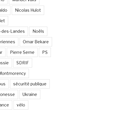
aldo
Nicolas Hulot
det
-des-Landes
Noëls
ériennes
Omar Bekare
ur
Pierre Serne
PS
ssie
SDRIF
-Montmorency
ous
sécurité publique
 Gonesse
Ukraine
lance
vélo