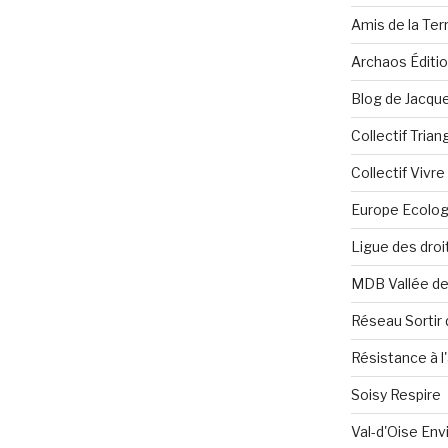
Amis de la Ter
Archaos Éditi
Blog de Jacque
Collectif Tria
Collectif Vivr
Europe Ecolog
Ligue des dro
MDB Vallée d
Réseau Sortir 
Résistance à l'
Soisy Respire
Val-d'Oise En