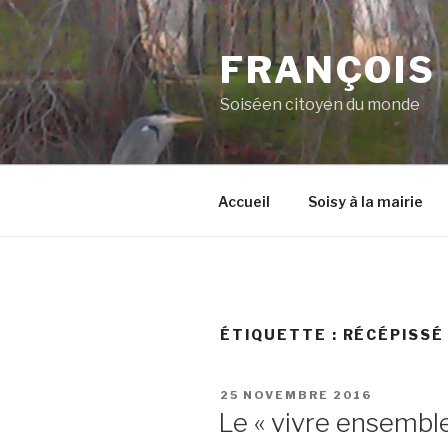
Aller
au
FRANÇOIS
contenu
principal
Soiséen citoyen du monde
Accueil
Soisy à la mairie
ÉTIQUETTE :
RÉCÉPISSÉ
PUBLIÉ
25 NOVEMBRE 2016
LE
Le « vivre ensembl