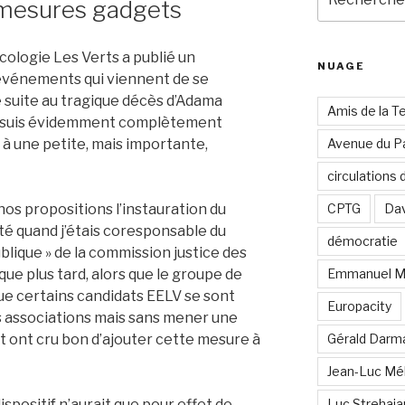
 mesures gadgets
pour
:
cologie Les Verts a publié un
NUAGE
vénements qui viennent de se
 suite au tragique décès d’Adama
Amis de la T
 Je suis évidemment complètement
à une petite, mais importante,
Avenue du Pa
circulations
os propositions l’instauration du
CPTG
Dav
té quand j’étais coresponsable du
démocratie
ublique » de la commission justice des
que plus tard, alors que le groupe de
Emmanuel M
, que certains candidats EELV se sont
Europacity
es associations mais sans mener une
 et ont cru bon d’ajouter cette mesure à
Gérald Darm
Jean-Luc Mé
dispositif n’aurait que pour effet de
Luc Strehai