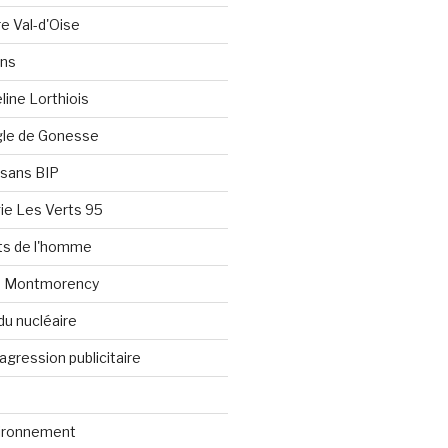
re Val-d'Oise
ons
line Lorthiois
ngle de Gonesse
e sans BIP
ie Les Verts 95
its de l'homme
e Montmorency
du nucléaire
agression publicitaire
vironnement