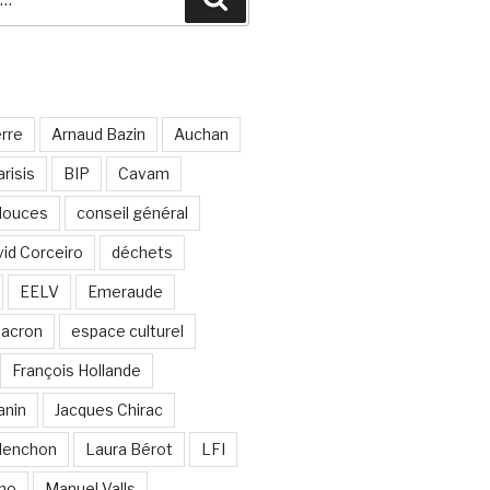
erre
Arnaud Bazin
Auchan
risis
BIP
Cavam
 douces
conseil général
id Corceiro
déchets
EELV
Emeraude
acron
espace culturel
François Hollande
anin
Jacques Chirac
lenchon
Laura Bérot
LFI
ano
Manuel Valls