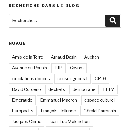
RECHERCHE DANS LE BLOG
Recherche
Reche
pour
:
NUAGE
Amis de la Terre
Arnaud Bazin
Auchan
Avenue du Parisis
BIP
Cavam
circulations douces
conseil général
CPTG
David Corceiro
déchets
démocratie
EELV
Emeraude
Emmanuel Macron
espace culturel
Europacity
François Hollande
Gérald Darmanin
Jacques Chirac
Jean-Luc Mélenchon