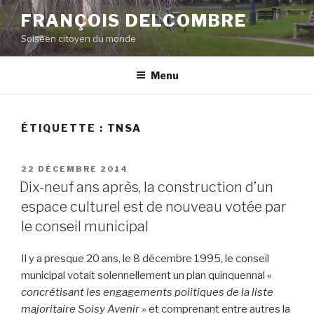
Aller
FRANÇOIS DELCOMBRE
au
Soiséen citoyen du monde
contenu
principal
Menu
ÉTIQUETTE :
TNSA
PUBLIÉ
22 DÉCEMBRE 2014
LE
Dix-neuf ans après, la construction d’un
espace culturel est de nouveau votée par
le conseil municipal
Il y a presque 20 ans, le 8 décembre 1995, le conseil
municipal votait solennellement un plan quinquennal
«
concrétisant les engagements politiques de la liste
majoritaire Soisy Avenir »
et comprenant entre autres la