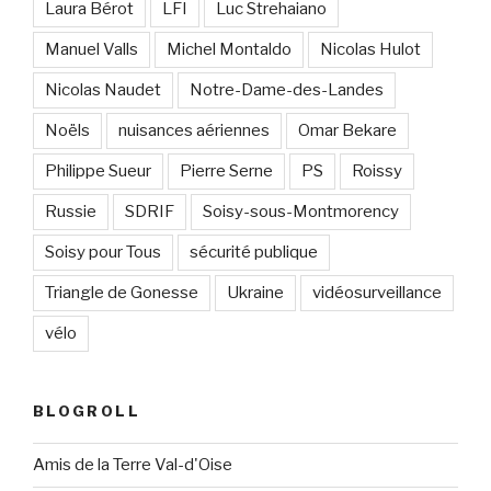
Laura Bérot
LFI
Luc Strehaiano
Manuel Valls
Michel Montaldo
Nicolas Hulot
Nicolas Naudet
Notre-Dame-des-Landes
Noëls
nuisances aériennes
Omar Bekare
Philippe Sueur
Pierre Serne
PS
Roissy
Russie
SDRIF
Soisy-sous-Montmorency
Soisy pour Tous
sécurité publique
Triangle de Gonesse
Ukraine
vidéosurveillance
vélo
BLOGROLL
Amis de la Terre Val-d'Oise