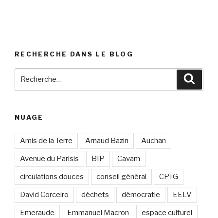
RECHERCHE DANS LE BLOG
Recherche
Reche
pour
:
NUAGE
Amis de la Terre
Arnaud Bazin
Auchan
Avenue du Parisis
BIP
Cavam
circulations douces
conseil général
CPTG
David Corceiro
déchets
démocratie
EELV
Emeraude
Emmanuel Macron
espace culturel