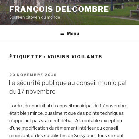
Aller
FRANÇOIS DELCOMBRE
au
Soiséen citoyen du monde
contenu
principal
Menu
ÉTIQUETTE :
VOISINS VIGILANTS
PUBLIÉ
20 NOVEMBRE 2016
LE
La sécurité publique au conseil municipal
du 17 novembre
L’ordre du jour initial du conseil municipal du 17 novembre
était bien mince, quasiment que des points techniques
n’appelant pas vraiment débat. A la notable exception
d’une modification du règlement intérieur du conseil
municipal, où les socialistes de Soisy pour Tous se sont