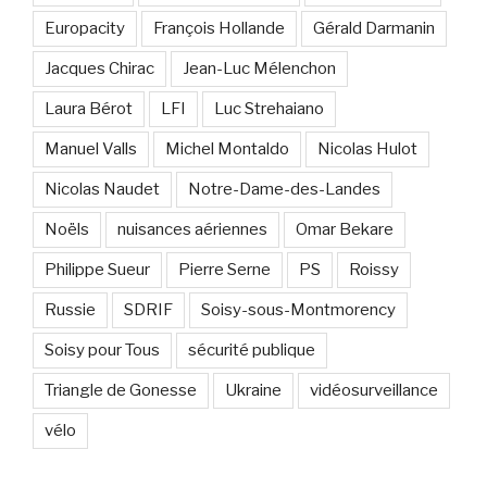
Europacity
François Hollande
Gérald Darmanin
Jacques Chirac
Jean-Luc Mélenchon
Laura Bérot
LFI
Luc Strehaiano
Manuel Valls
Michel Montaldo
Nicolas Hulot
Nicolas Naudet
Notre-Dame-des-Landes
Noëls
nuisances aériennes
Omar Bekare
Philippe Sueur
Pierre Serne
PS
Roissy
Russie
SDRIF
Soisy-sous-Montmorency
Soisy pour Tous
sécurité publique
Triangle de Gonesse
Ukraine
vidéosurveillance
vélo