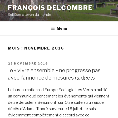
Aller
FRANÇOIS DELCOMBRE
au
Soiséen citoyen du monde
contenu
principal
Menu
MOIS :
NOVEMBRE 2016
PUBLIÉ
25 NOVEMBRE 2016
LE
Le « vivre ensemble » ne progresse pas
avec l’annonce de mesures gadgets
Le bureau national d’Europe Ecologie Les Verts a publié
un communiqué concernant les événements qui viennent
de se dérouler à Beaumont-sur-Oise suite au tragique
décès d’Adama Traoré survenu le 19 juillet. Je suis
évidemment complètement d’accord avec ce