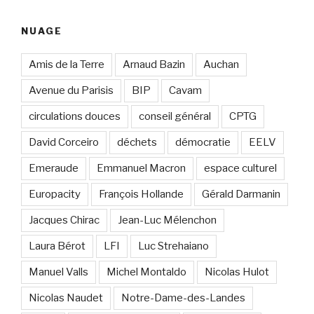
:
NUAGE
Amis de la Terre
Arnaud Bazin
Auchan
Avenue du Parisis
BIP
Cavam
circulations douces
conseil général
CPTG
David Corceiro
déchets
démocratie
EELV
Emeraude
Emmanuel Macron
espace culturel
Europacity
François Hollande
Gérald Darmanin
Jacques Chirac
Jean-Luc Mélenchon
Laura Bérot
LFI
Luc Strehaiano
Manuel Valls
Michel Montaldo
Nicolas Hulot
Nicolas Naudet
Notre-Dame-des-Landes