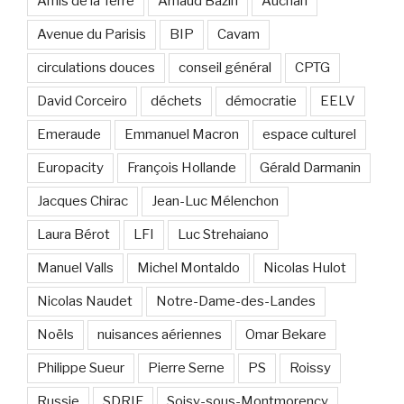
Amis de la Terre
Arnaud Bazin
Auchan
Avenue du Parisis
BIP
Cavam
circulations douces
conseil général
CPTG
David Corceiro
déchets
démocratie
EELV
Emeraude
Emmanuel Macron
espace culturel
Europacity
François Hollande
Gérald Darmanin
Jacques Chirac
Jean-Luc Mélenchon
Laura Bérot
LFI
Luc Strehaiano
Manuel Valls
Michel Montaldo
Nicolas Hulot
Nicolas Naudet
Notre-Dame-des-Landes
Noëls
nuisances aériennes
Omar Bekare
Philippe Sueur
Pierre Serne
PS
Roissy
Russie
SDRIF
Soisy-sous-Montmorency