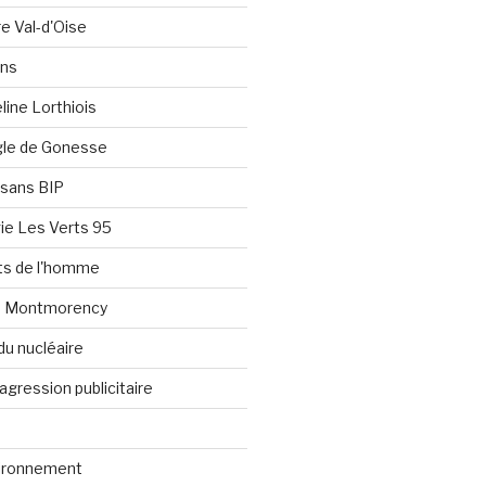
re Val-d'Oise
ons
line Lorthiois
ngle de Gonesse
e sans BIP
ie Les Verts 95
its de l'homme
e Montmorency
du nucléaire
agression publicitaire
vironnement