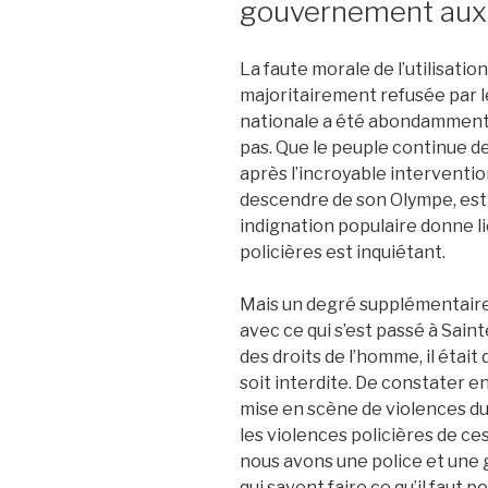
gouvernement aux
La faute morale de l’utilisati
majoritairement refusée par l
nationale a été abondamment 
pas. Que le peuple continue d
après l’incroyable intervention
descendre de son Olympe, est 
indignation populaire donne l
policières est inquiétant.
Mais un degré supplémentaire 
avec ce qui s’est passé à Sain
des droits de l’homme, il étai
soit interdite. De constater e
mise en scène de violences due
les violences policières de ces
nous avons une police et une
qui savent faire ce qu’il faut p