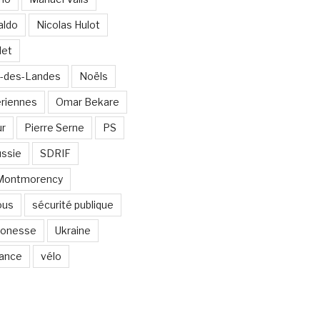
aldo
Nicolas Hulot
det
-des-Landes
Noëls
ériennes
Omar Bekare
ur
Pierre Serne
PS
ssie
SDRIF
-Montmorency
ous
sécurité publique
 Gonesse
Ukraine
lance
vélo