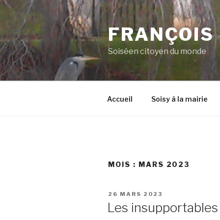
Aller
au
FRANÇOIS
contenu
principal
Soiséen citoyen du monde
Accueil
Soisy à la mairie
MOIS :
MARS 2023
PUBLIÉ
26 MARS 2023
LE
Les insupportable