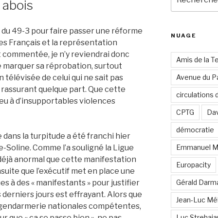
 abois
pour
:
on du 49-3 pour faire passer une réforme
NUAGE
es Français et la représentation
commentée, je n’y reviendrai donc
Amis de la T
e marquer sa réprobation, surtout
 télévisée de celui qui ne sait pas
Avenue du Pa
rassurant quelque part. Que cette
circulations
ieu à d’insupportables violences
CPTG
Dav
démocratie
dans la turpitude a été franchi hier
te-Soline. Comme l’a souligné la Ligue
Emmanuel M
t déjà anormal que cette manifestation
Europacity
nsuite que l’exécutif met en place une
s à des « manifestants » pour justifier
Gérald Darm
 derniers jours est effrayant. Alors que
Jean-Luc Mé
 gendarmerie nationales compétentes,
our que « ça se passe bien », ne pas
Luc Strehai