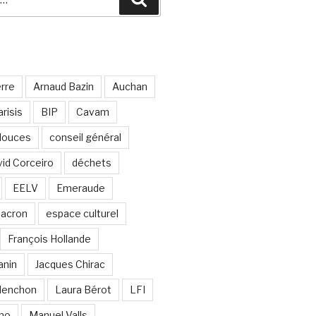
erre
Arnaud Bazin
Auchan
risis
BIP
Cavam
 douces
conseil général
id Corceiro
déchets
EELV
Emeraude
acron
espace culturel
François Hollande
anin
Jacques Chirac
lenchon
Laura Bérot
LFI
ano
Manuel Valls