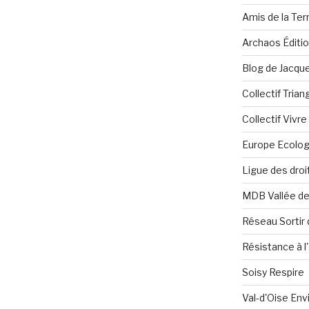
Amis de la Ter
Archaos Éditi
Blog de Jacque
Collectif Tria
Collectif Vivr
Europe Ecolog
Ligue des dro
MDB Vallée d
Réseau Sortir 
Résistance à l'
Soisy Respire
Val-d'Oise En