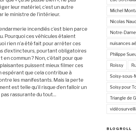
ger leur matériel, c’est un autre
Michel Mont
r le ministre de l’intérieur.
Nicolas Nau
e gendarmerie incendiés c’est bien parce
Notre-Dame
. Pourquoi ces véhicules étaient
oi rien n’a été fait pour arrêter ces
nuisances a
s d’extincteurs, pourtant obligatoires
Philippe Sue
rt en commun ? Non, c’était pour que
plaisantes puissent mieux filmer ces
Roissy
Ru
en espérant que cela contribue à
Soisy-sous
ontre les manifestants. Mais la perte
nt est telle qu’il risque d’en falloir un
Soisy pour T
t pas rassurante du tout…
Triangle de
vidéosurveil
BLOGROLL