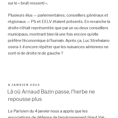
sur le « bruit ressenti ».
Plusieurs élus — parlementaires, conseillers généraux et
régionaux — PS et EELV étaient présents. En revanche la
droite n’était représentée que par un ou deux conseillers
municipaux, montrant bien là une fois encore qu’elle
préfère l’économique à l’humain. Après ça, Luc Strehaiano
osera-t-il encore répéter que les nuisances aériennes ne
sont ni de droite ni de gauche ?
PUBLIÉ
6 JANVIER 2013
LE
Là où Arnaud Bazin passe, l’herbe ne
repousse plus
Le Parisien
du 4 janvier nous a appris que les
associations de défense de l’environnement (Haut Val-