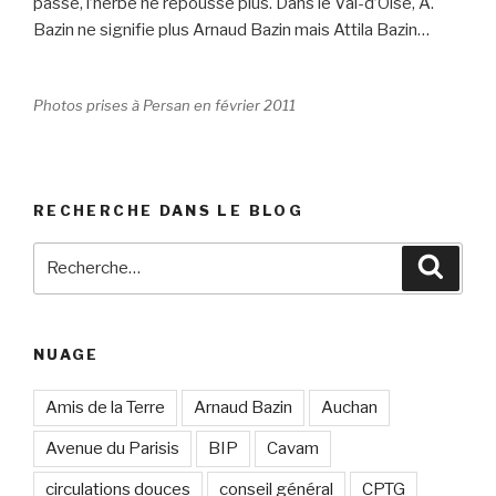
passe, l’herbe ne repousse plus. Dans le Val-d’Oise, A.
Bazin ne signifie plus Arnaud Bazin mais Attila Bazin…
Photos prises à Persan en février 2011
RECHERCHE DANS LE BLOG
Recherche
Reche
pour
:
NUAGE
Amis de la Terre
Arnaud Bazin
Auchan
Avenue du Parisis
BIP
Cavam
circulations douces
conseil général
CPTG