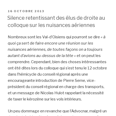
PUBLIÉ
16 OCTOBRE 2013
LE
Silence retentissant des élus de droite au
colloque sur les nuisances aériennes
Nombreux sont les Val-d’Oisiens qui pourront se dire
« à
quoi ça sert de faire encore une réunion sur les
nuisances aériennes, de toutes façons on a toujours
autant d’avions au-dessus de la tête »
et on peut les
comprendre. Cependant, bien des choses intéressantes
ont été dites lors du colloque qui s’est tenu le 12 octobre
dans l’hémicycle du conseil régional après une
encourageante introduction de Pierre Serne, vice-
président du conseil régional en charge des transports,
et un message de Nicolas Hulot rappelant la nécessité
de taxer le kérozène sur les vols intérieurs.
Un peu dommage en revanche que l’Advocnar, malgré un