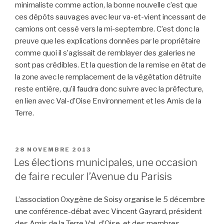
minimaliste comme action, la bonne nouvelle c’est que
ces dépôts sauvages avec leur va-et-vient incessant de
camions ont cessé vers la mi-septembre. C’est donc la
preuve que les explications données par le propriétaire
comme quoi il s’agissait de remblayer des galeries ne
sont pas crédibles. Et la question de la remise en état de
la zone avec le remplacement de la végétation détruite
reste entière, qu’il faudra donc suivre avec la préfecture,
en lien avec Val-d’Oise Environnement et les Amis de la
Terre.
PUBLIÉ
28 NOVEMBRE 2013
LE
Les élections municipales, une occasion
de faire reculer l’Avenue du Parisis
L’association Oxygène de Soisy organise le 5 décembre
une conférence-débat avec Vincent Gayrard, président
des Amis de la Terre Val-d’Oise, et des membres