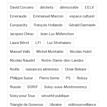
David Corceiro
déchets
démocratie
EELV
Emeraude
Emmanuel Macron
espace culturel
Europacity
François Hollande
Gérald Darmanin
Jacques Chirac
Jean-Luc Mélenchon
Laura Bérot
LFI
Luc Strehaiano
Manuel Valls
Michel Montaldo
Nicolas Hulot
Nicolas Naudet
Notre-Dame-des-Landes
Noëls
nuisances aériennes
Omar Bekare
Philippe Sueur
Pierre Serne
PS
Roissy
Russie
SDRIF
Soisy-sous-Montmorency
Soisy pour Tous
sécurité publique
Triangle de Gonesse
Ukraine
vidéosurveillance