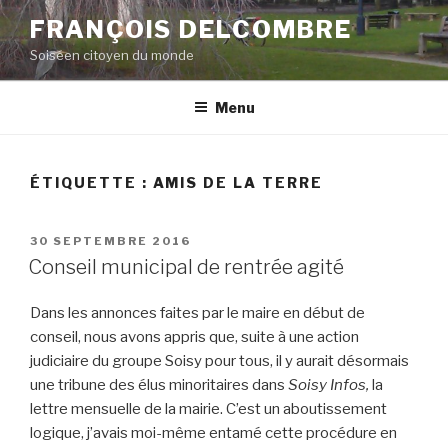
Aller
FRANÇOIS DELCOMBRE
au
Soiséen citoyen du monde
contenu
principal
Menu
ÉTIQUETTE :
AMIS DE LA TERRE
PUBLIÉ
30 SEPTEMBRE 2016
LE
Conseil municipal de rentrée agité
Dans les annonces faites par le maire en début de
conseil, nous avons appris que, suite à une action
judiciaire du groupe Soisy pour tous, il y aurait désormais
une tribune des élus minoritaires dans
Soisy Infos,
la
lettre mensuelle de la mairie. C’est un aboutissement
logique, j’avais moi-même entamé cette procédure en