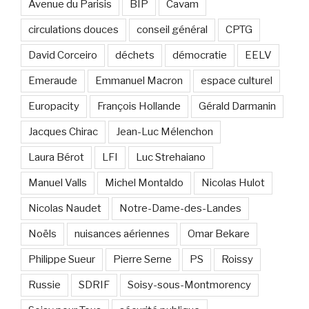
Avenue du Parisis
BIP
Cavam
circulations douces
conseil général
CPTG
David Corceiro
déchets
démocratie
EELV
Emeraude
Emmanuel Macron
espace culturel
Europacity
François Hollande
Gérald Darmanin
Jacques Chirac
Jean-Luc Mélenchon
Laura Bérot
LFI
Luc Strehaiano
Manuel Valls
Michel Montaldo
Nicolas Hulot
Nicolas Naudet
Notre-Dame-des-Landes
Noëls
nuisances aériennes
Omar Bekare
Philippe Sueur
Pierre Serne
PS
Roissy
Russie
SDRIF
Soisy-sous-Montmorency