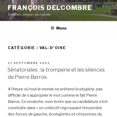
Aller
FRANÇOIS DELCOMBRE
au
Soiséen citoyen du monde
contenu
principal
Menu
CATÉGORIE :
VAL-D’OISE
PUBLIÉ
17 SEPTEMBRE 2023
LE
Sénatoriales : la tromperie et les silences
de Pierre Barros
A l’heure où tout le monde se prétend écologiste, pas
difficile de s’approprier le mot comme le fait Pierre
Barros. En revanche, oser écrire que sa candidature s’est
construite dans
« un collectif regroupant l’ensemble
des forces de gauche, écologistes et citoyennes du