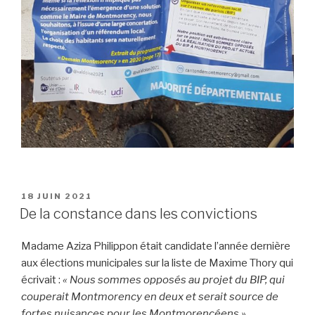
PUBLIÉ
18 JUIN 2021
LE
De la constance dans les convictions
Madame Aziza Philippon était candidate l’année dernière
aux élections municipales sur la liste de Maxime Thory qui
écrivait :
« Nous sommes opposés au projet du BIP, qui
couperait Montmorency en deux et serait source de
fortes nuisances pour les Montmorencéens ».