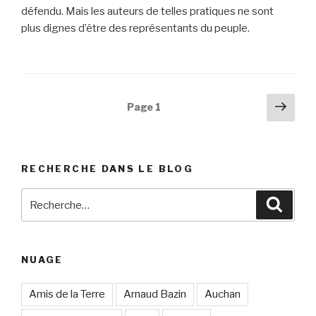
défendu. Mais les auteurs de telles pratiques ne sont
plus dignes d’être des représentants du peuple.
Navigation
Pag
Page
1
suiv
des
articles
RECHERCHE DANS LE BLOG
Recherche
Reche
pour
:
NUAGE
Amis de la Terre
Arnaud Bazin
Auchan