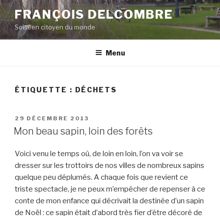
Aller
FRANÇOIS DELCOMBRE
au
Soiséen citoyen du monde
contenu
principal
Menu
ÉTIQUETTE :
DÉCHETS
PUBLIÉ
29 DÉCEMBRE 2013
LE
Mon beau sapin, loin des forêts
Voici venu le temps où, de loin en loin, l’on va voir se
dresser sur les trottoirs de nos villes de nombreux sapins
quelque peu déplumés. A chaque fois que revient ce
triste spectacle, je ne peux m’empêcher de repenser à ce
conte de mon enfance qui décrivait la destinée d’un sapin
de Noël : ce sapin était d’abord très fier d’être décoré de