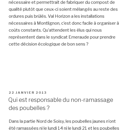
nécessaire et permettrait de fabriquer du compost de
qualité plutôt que ceux-ci soient mélangés au reste des
ordures puis brûlés. Val Horizon a les installations
nécessaires à Montlignon, c’est donc facile à organiser à
coûts constants. Qu’attendent les élus qui nous
représentent dans le syndicat Emeraude pour prendre
cette décision écologique de bon sens ?
PUBLIÉ
22 JANVIER 2013
LE
Qui est responsable du non-ramassage
des poubelles ?
Dans la partie Nord de Soisy, les poubelles jaunes n’ont
été ramassées ni le lundi 14 ni le lundi 21 et les poubelles