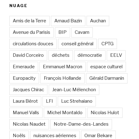
NUAGE
Amis de la Terre
Arnaud Bazin
Auchan
Avenue du Parisis
BIP
Cavam
circulations douces
conseil général
CPTG
David Corceiro
déchets
démocratie
EELV
Emeraude
Emmanuel Macron
espace culturel
Europacity
François Hollande
Gérald Darmanin
Jacques Chirac
Jean-Luc Mélenchon
Laura Bérot
LFI
Luc Strehaiano
Manuel Valls
Michel Montaldo
Nicolas Hulot
Nicolas Naudet
Notre-Dame-des-Landes
Noëls
nuisances aériennes
Omar Bekare