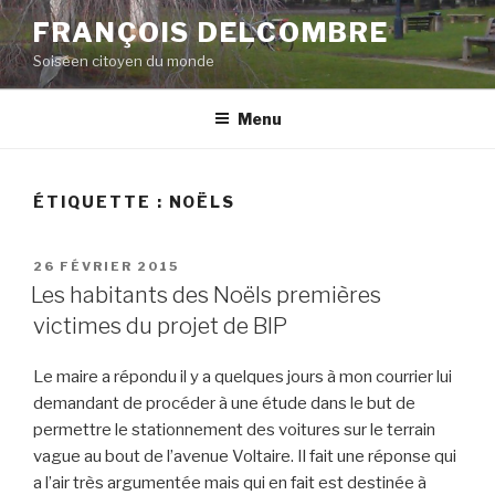
Aller
FRANÇOIS DELCOMBRE
au
Soiséen citoyen du monde
contenu
principal
Menu
ÉTIQUETTE :
NOËLS
PUBLIÉ
26 FÉVRIER 2015
LE
Les habitants des Noëls premières
victimes du projet de BIP
Le maire a répondu il y a quelques jours à mon courrier lui
demandant de procéder à une étude dans le but de
permettre le stationnement des voitures sur le terrain
vague au bout de l’avenue Voltaire. Il fait une réponse qui
a l’air très argumentée mais qui en fait est destinée à