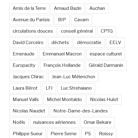
Amis de la Terre
Arnaud Bazin
Auchan
Avenue du Parisis
BIP
Cavam
circulations douces
conseil général
CPTG
David Corceiro
déchets
démocratie
EELV
Emeraude
Emmanuel Macron
espace culturel
Europacity
François Hollande
Gérald Darmanin
Jacques Chirac
Jean-Luc Mélenchon
Laura Bérot
LFI
Luc Strehaiano
Manuel Valls
Michel Montaldo
Nicolas Hulot
Nicolas Naudet
Notre-Dame-des-Landes
Noëls
nuisances aériennes
Omar Bekare
Philippe Sueur
Pierre Serne
PS
Roissy