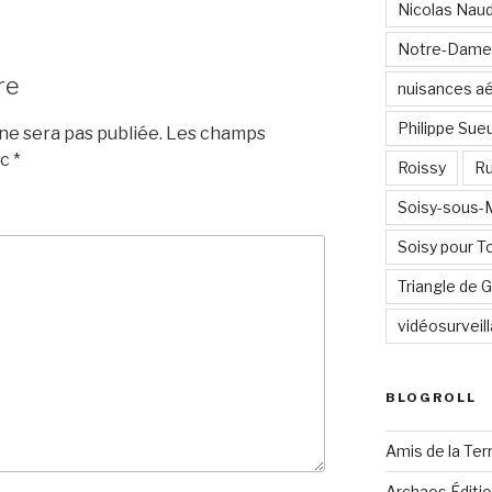
Nicolas Nau
Notre-Dame
re
nuisances a
Philippe Sue
e sera pas publiée.
Les champs
ec
*
Roissy
Ru
Soisy-sous
Soisy pour T
Triangle de
vidéosurveil
BLOGROLL
Amis de la Ter
Archaos Éditi