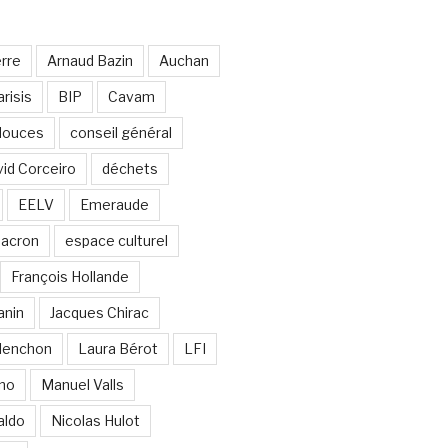
erre
Arnaud Bazin
Auchan
risis
BIP
Cavam
 douces
conseil général
id Corceiro
déchets
EELV
Emeraude
acron
espace culturel
François Hollande
anin
Jacques Chirac
lenchon
Laura Bérot
LFI
ano
Manuel Valls
aldo
Nicolas Hulot