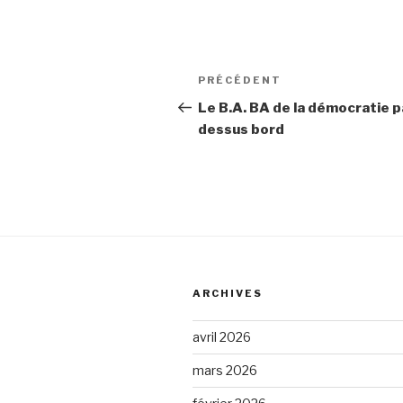
Navigation
PRÉCÉDENT
Article
de
précédent
Le B.A. BA de la démocratie p
dessus bord
l’article
ARCHIVES
avril 2026
mars 2026