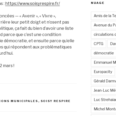
s :
https://www.soisyrespire.fr/
NUAGE
oncées — « Avenir », « Vivre »,
Amis de la T
ière leur petit doigt et n’osent pas
Avenue du Pa
tique, ça fait du bien d’avoir une liste
rd parce que c’est une condition
circulations
e démocratie, et ensuite parce qu’elle
CPTG
Dav
tes qui répondent aux problématiques
rd’hui.
démocratie
Emmanuel M
 mars !
Europacity
Gérald Darm
Jean-Luc Mé
Luc Strehai
IONS MUNICIPALES
,
SOISY RESPIRE
Michel Mont