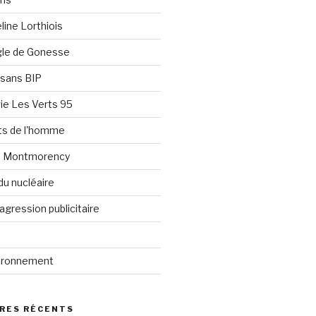
line Lorthiois
ngle de Gonesse
e sans BIP
ie Les Verts 95
its de l'homme
e Montmorency
du nucléaire
agression publicitaire
vironnement
RES RÉCENTS