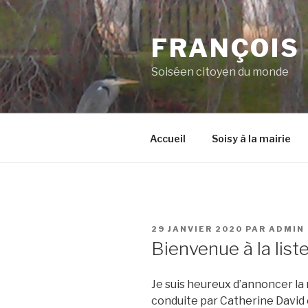
Aller
au
FRANÇOIS
contenu
principal
Soiséen citoyen du monde
Accueil
Soisy à la mairie
PUBLIÉ
29 JANVIER 2020
PAR
ADMIN
LE
Bienvenue à la liste
Je suis heureux d’annoncer la n
conduite par Catherine David e