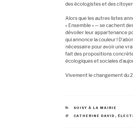
des écologistes et des citoyen
Alors que les autres listes ann
« Ensemble » — se cachent derr
dévoiler leur appartenance poli
qui annonce la couleur ! D’abo
nécessaire pour avoir une vrai
fait des propositions concrè
écologiques et sociales d’aujou
Vivement le changement du 22
CATÉGORIES
SOISY À LA MAIRIE
ÉTIQUETTES
CATHERINE DAVID
,
ÉLECT