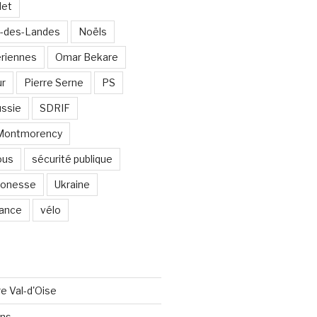
det
-des-Landes
Noëls
ériennes
Omar Bekare
ur
Pierre Serne
PS
ssie
SDRIF
-Montmorency
ous
sécurité publique
 Gonesse
Ukraine
lance
vélo
re Val-d'Oise
ons