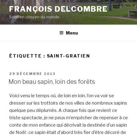
Aller
FRANÇOIS DELCOMBRE
au
Soiséen citoyen du monde
contenu
principal
Menu
ÉTIQUETTE :
SAINT-GRATIEN
PUBLIÉ
29 DÉCEMBRE 2013
LE
Mon beau sapin, loin des forêts
Voici venu le temps où, de loin en loin, l’on va voir se
dresser sur les trottoirs de nos villes de nombreux sapins
quelque peu déplumés. A chaque fois que revient ce
triste spectacle, je ne peux m’empêcher de repenser à ce
conte de mon enfance qui décrivait la destinée d’un sapin
de Noël : ce sapin était d’abord très fier d’être décoré de