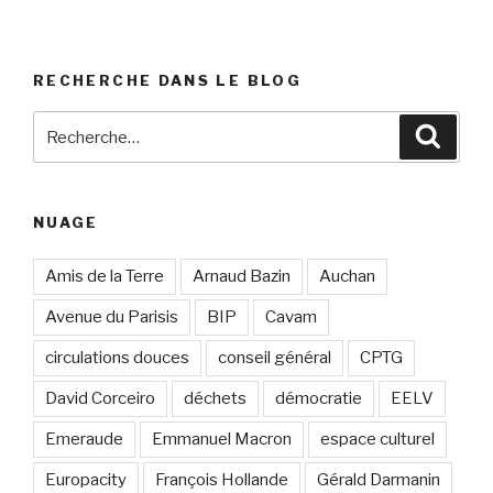
RECHERCHE DANS LE BLOG
Recherche
Reche
pour
:
NUAGE
Amis de la Terre
Arnaud Bazin
Auchan
Avenue du Parisis
BIP
Cavam
circulations douces
conseil général
CPTG
David Corceiro
déchets
démocratie
EELV
Emeraude
Emmanuel Macron
espace culturel
Europacity
François Hollande
Gérald Darmanin