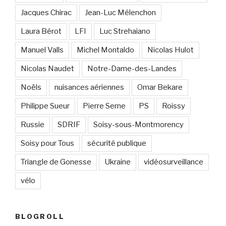
Jacques Chirac
Jean-Luc Mélenchon
Laura Bérot
LFI
Luc Strehaiano
Manuel Valls
Michel Montaldo
Nicolas Hulot
Nicolas Naudet
Notre-Dame-des-Landes
Noëls
nuisances aériennes
Omar Bekare
Philippe Sueur
Pierre Serne
PS
Roissy
Russie
SDRIF
Soisy-sous-Montmorency
Soisy pour Tous
sécurité publique
Triangle de Gonesse
Ukraine
vidéosurveillance
vélo
BLOGROLL