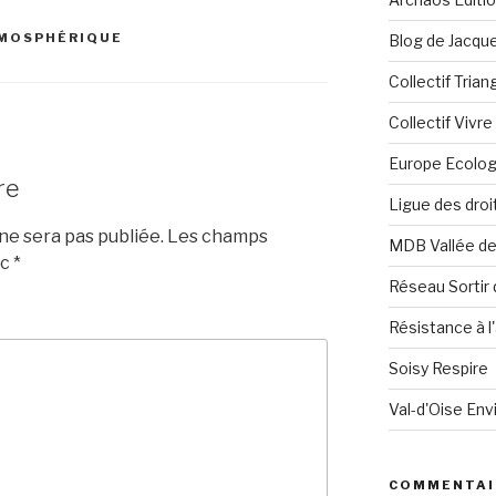
TMOSPHÉRIQUE
Blog de Jacque
Collectif Tria
Collectif Vivr
Europe Ecolog
re
Ligue des dro
e sera pas publiée.
Les champs
MDB Vallée d
ec
*
Réseau Sortir 
Résistance à l'
Soisy Respire
Val-d'Oise En
COMMENTAI