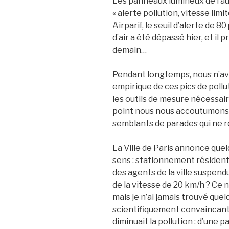
Les panneaux lumineux de l’au
« alerte pollution, vitesse limi
Airparif, le seuil d’alerte de 
d’air a été dépassé hier, et il
demain…
Pendant longtemps, nous n’av
empirique de ces pics de poll
les outils de mesure nécessaire
point nous nous accoutumons
semblants de parades qui ne r
La Ville de Paris annonce que
sens : stationnement résident
des agents de la ville suspen
de la vitesse de 20 km/h ? Ce n
mais je n’ai jamais trouvé que
scientifiquement convaincant
diminuait la pollution : d’une p