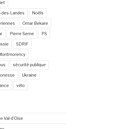
det
-des-Landes
Noëls
ériennes
Omar Bekare
ur
Pierre Serne
PS
ssie
SDRIF
-Montmorency
ous
sécurité publique
 Gonesse
Ukraine
lance
vélo
re Val-d'Oise
ons