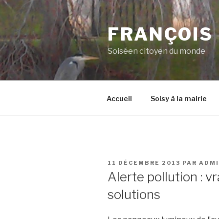
Aller
au
FRANÇOIS
contenu
principal
Soiséen citoyen du monde
Accueil
Soisy à la mairie
PUBLIÉ
11 DÉCEMBRE 2013
PAR
ADM
LE
Alerte pollution : 
solutions