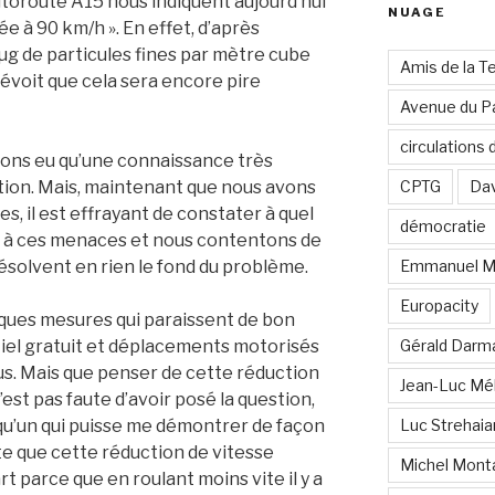
toroute A15 nous indiquent aujourd’hui
NUAGE
tée à 90 km/h ». En effet, d’après
80 µg de particules fines par mètre cube
Amis de la T
 prévoit que cela sera encore pire
Avenue du Pa
circulations
ons eu qu’une connaissance très
ution. Mais, maintenant que nous avons
CPTG
Dav
s, il est effrayant de constater à quel
démocratie
 à ces menaces et nous contentons de
ésolvent en rien le fond du problème.
Emmanuel M
Europacity
lques mesures qui paraissent de bon
iel gratuit et déplacements motorisés
Gérald Darm
dus. Mais que penser de cette réduction
Jean-Luc Mé
’est pas faute d’avoir posé la question,
lqu’un qui puisse me démontrer de façon
Luc Strehai
e que cette réduction de vitesse
Michel Mont
art parce que en roulant moins vite il y a