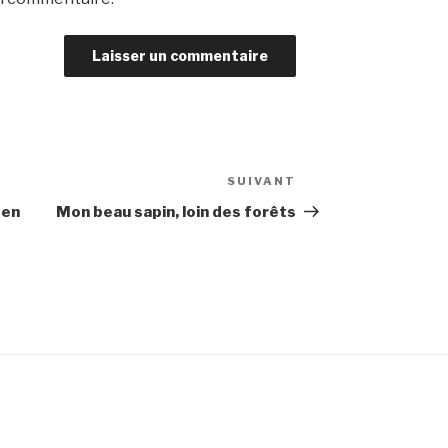
SUIVANT
Article
suivant
 en
Mon beau sapin, loin des forêts