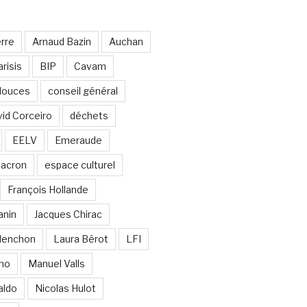
erre
Arnaud Bazin
Auchan
risis
BIP
Cavam
 douces
conseil général
id Corceiro
déchets
EELV
Emeraude
acron
espace culturel
François Hollande
anin
Jacques Chirac
lenchon
Laura Bérot
LFI
ano
Manuel Valls
aldo
Nicolas Hulot