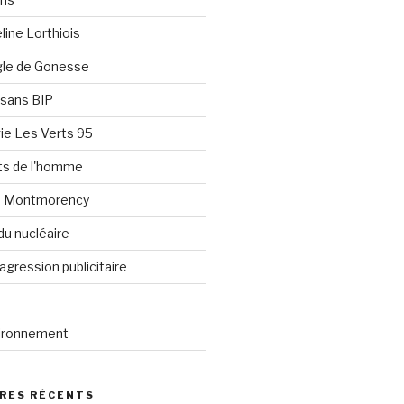
line Lorthiois
ngle de Gonesse
e sans BIP
ie Les Verts 95
its de l'homme
e Montmorency
du nucléaire
agression publicitaire
vironnement
RES RÉCENTS