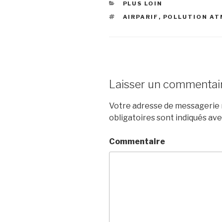
CATÉGORIES
PLUS LOIN
ÉTIQUETTES
AIRPARIF
,
POLLUTION A
Laisser un commentai
Votre adresse de messagerie n
obligatoires sont indiqués av
Commentaire