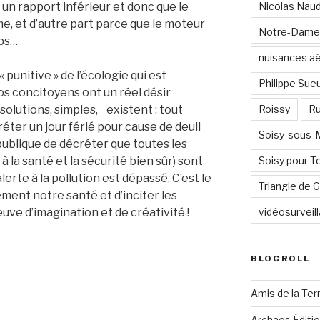
 un rapport inférieur et donc que le
Nicolas Nau
, et d’autre part parce que le moteur
Notre-Dame
mps…
nuisances a
punitive » de l’écologie qui est
Philippe Sue
nos concitoyens ont un réel désir
solutions, simples, existent : tout
Roissy
Ru
ter un jour férié pour cause de deuil
Soisy-sous
é publique de décréter que toutes les
s à la santé et la sécurité bien sûr) sont
Soisy pour T
lerte à la pollution est dépassé. C’est le
Triangle de
ment notre santé et d’inciter les
euve d’imagination et de créativité !
vidéosurveil
BLOGROLL
Amis de la Ter
Archaos Éditi