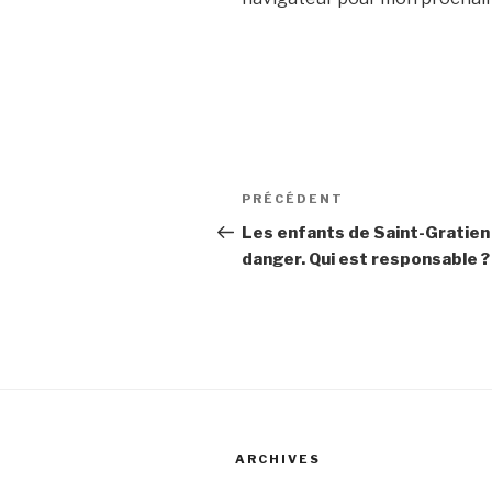
Navigation
PRÉCÉDENT
Article
de
précédent
Les enfants de Saint-Gratien
danger. Qui est responsable ?
l’article
ARCHIVES